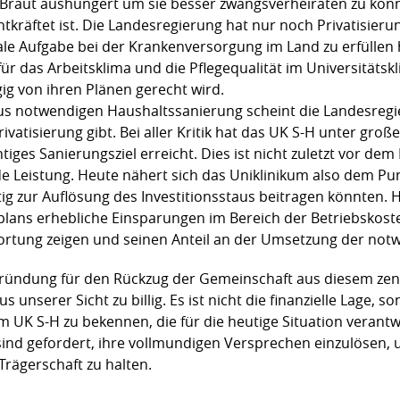
 Braut aushungert um sie besser zwangsverheiraten zu könn
räftet ist. Die Landesregierung hat nur noch Privatisieru
ale Aufgabe bei der Krankenversorgung im Land zu erfüllen 
r das Arbeitsklima und die Pflegequalität im Universitätskl
ig von ihren Plänen gerecht wird.
s notwendigen Haushaltssanierung scheint die Landesregie
rivatisierung gibt. Bei aller Kritik hat das UK S-H unter gro
iges Sanierungsziel erreicht. Dies ist nicht zuletzt vor de
de Leistung. Heute nähert sich das Uniklinikum also dem P
tig zur Auflösung des Investitionsstaus beitragen könnten.
ans erhebliche Einsparungen im Bereich der Betriebskoste
ortung zeigen und seinen Anteil an der Umsetzung der no
gründung für den Rückzug der Gemeinschaft aus diesem zen
unserer Sicht zu billig. Es ist nicht die finanzielle Lage, s
um UK S-H zu bekennen, die für die heutige Situation verantw
ind gefordert, ihre vollmundigen Versprechen einzulösen, 
 Trägerschaft zu halten.