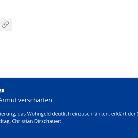
26
Armut verschärfen
erung, das Wohngeld deutlich einzuschränken, erklärt der
tag, Christian Dirschauer: