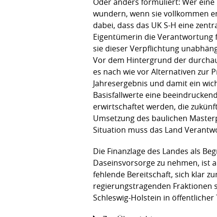
Oder anders formuliert: Wer eine
wundern, wenn sie vollkommen entk
dabei, dass das UK S-H eine zentr
Eigentümerin die Verantwortung fü
sie dieser Verpflichtung unabhäng
Vor dem Hintergrund der durchau
es nach wie vor Alternativen zur P
Jahresergebnis und damit ein wicht
Basisfallwerte eine beeindrucken
erwirtschaftet werden, die zukünf
Umsetzung des baulichen Masterpl
Situation muss das Land Verantw
Die Finanzlage des Landes als Be
Daseinsvorsorge zu nehmen, ist aus 
fehlende Bereitschaft, sich klar z
regierungstragenden Fraktionen s
Schleswig-Holstein in öffentlicher