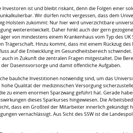
e Investoren ist und bleibt riskant, denn die Folgen einer 
 unkalkulierbar. Wir dürfen nicht vergessen, dass dem Unive
g-Holstein zukommt: Nur hier wird unverzichtbare univers
rgung weiterentwickelt. Daher hinkt auch der gern gezogen
räger von mindestens einem Krankenhaus vom Typ des UK 
ichen Trägerschaft. Hinzu kommt, dass mit einem Rückzug de
luss auf die Entwicklung im Gesundheitsbereich schwindet. 
ier auch in Zukunft die zentralen Fragen mitgestaltet. Die 
l der Daseinsvorsorge und damit öffentliche Aufgaben.
ebliche bauliche Investitionen notwendig sind, um das Univers
hohe Qualität der medizinischen Versorgung sicherzustelle
 die zu einem enormen Sparzwang geführt hat. Gerade haben 
swirkungen dieses Sparkurses hingewiesen. Die Arbeitsbed
echt, dass ein Großteil der Mitarbeiter innerlich gekündigt
gungen vernachlässigt. Aus Sicht des SSW ist die Landespoli