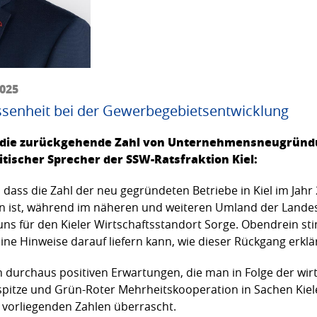
2025
ssenheit bei der Gewerbegebietsentwicklung
r die zurückgehende Zahl von Unternehmensneugründun
itischer Sprecher der SSW-Ratsfraktion Kiel:
 dass die Zahl der neu gegründeten Betriebe in Kiel im Jahr
gen ist, während im näheren und weiteren Umland der Lan
uns für den Kieler Wirtschaftsstandort Sorge. Obendrein st
e Hinweise darauf liefern kann, wie dieser Rückgang erklär
n durchaus positiven Erwartungen, die man in Folge der wir
sspitze und Grün-Roter Mehrheitskooperation in Sachen Kiel
n vorliegenden Zahlen überrascht.