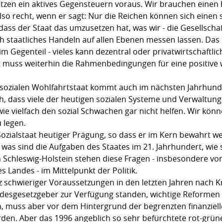
etzen ein aktives Gegensteuern voraus. Wir brauchen einen
lso recht, wenn er sagt: Nur die Reichen können sich einen 
dass der Staat das umzusetzen hat, was wir - die Gesellscha
h staatliches Handeln auf allen Ebenen messen lassen. Das h
 - im Gegenteil - vieles kann dezentral oder privatwirtschaftl
 muss weiterhin die Rahmenbedingungen für eine positive wi
 sozialen Wohlfahrtstaat kommt auch im nächsten Jahrhunde
h, dass viele der heutigen sozialen Systeme und Verwaltun
wie vielfach den sozial Schwachen gar nicht helfen. Wir könn
 legen.
 Sozialstaat heutiger Prägung, so dass er im Kern bewahrt 
t: was sind die Aufgaben des Staates im 21. Jahrhundert, wie
in Schleswig-Holstein stehen diese Fragen - insbesondere v
 Landes - im Mittelpunkt der Politik.
tz schwieriger Voraussetzungen in den letzten Jahren nach 
andesgesetzgeber zur Verfügung standen, wichtige Reformen 
n, muss aber vor dem Hintergrund der begrenzten finanziell
en. Aber das 1996 angeblich so sehr befürchtete rot-grüne