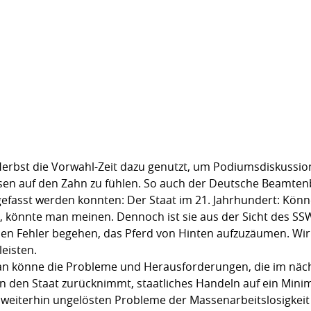
Herbst die Vorwahl-Zeit dazu genutzt, um Podiumsdiskussi
ressen auf den Zahn zu fühlen. So auch der Deutsche Beamte
fasst werden konnten: Der Staat im 21. Jahrhundert: Könn
e, könnte man meinen. Dennoch ist sie aus der Sicht des SSW
n Fehler begehen, das Pferd von Hinten aufzuzäumen. Wir 
leisten.
, man könne die Probleme und Herausforderungen, die im näc
 den Staat zurücknimmt, staatliches Handeln auf ein Mini
e weiterhin ungelösten Probleme der Massenarbeitslosigkeit u