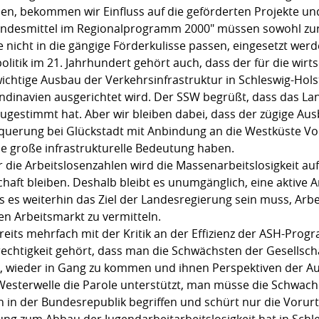
len, bekommen wir Einfluss auf die geförderten Projekte un
e Landesmittel im Regionalprogramm 2000" müssen sowohl zu
ie nicht in die gängige Förderkulisse passen, eingesetzt werd
itik im 21. Jahrhundert gehört auch, dass der für die wirts
htige Ausbau der Verkehrsinfrastruktur in Schleswig-Holste
inavien ausgerichtet wird. Der SSW begrüßt, dass das Lan
gestimmt hat. Aber wir bleiben dabei, dass der zügige Aus
bquerung bei Glückstadt mit Anbindung an die Westküste V
e große infrastrukturelle Bedeutung haben.
 die Arbeitslosenzahlen wird die Massenarbeitslosigkeit au
haft bleiben. Deshalb bleibt es unumgänglich, eine aktive A
s es weiterhin das Ziel der Landesregierung sein muss, Arb
ten Arbeitsmarkt zu vermitteln.
reits mehrfach mit der Kritik an der Effizienz der ASH-Pro
rechtigkeit gehört, dass man die Schwächsten der Gesellschaf
lft, wieder in Gang zu kommen und ihnen Perspektiven der A
 Westerwelle die Parole unterstützt, man müsse die Schwach
 in der Bundesrepublik begriffen und schürt nur die Vorurt
 zum Abbau der Jugendarbeitarbeitslosigkeit hat in Schle