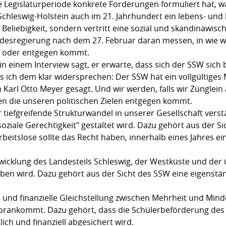
e Legislaturperiode konkrete Forderungen formuliert hat, 
chleswig-Holstein auch im 21. Jahrhundert ein lebens- und 
 Beliebigkeit, sondern vertritt eine sozial und skandinawisch
desregierung nach dem 27. Februar daran messen, in wie w
t oder entgegen kommt.
 einem Interview sagt, er erwarte, dass sich der SSW sich 
s ich dem klar widersprechen: Der SSW hat ein vollgültiges
 Karl Otto Meyer gesagt. Und wir werden, falls wir Zünglein
en die unseren politischen Zielen entgegen kommt.
er tiefgreifende Strukturwandel in unserer Gesellschaft ver
"soziale Gerechtigkeit" gestaltet wird. Dazu gehört aus der 
Arbeitslose sollte das Recht haben, innerhalb eines Jahres 
ntwicklung des Landesteils Schleswig, der Westküste und de
en wird. Dazu gehört aus der Sicht des SSW eine eigenständ
le und finanzielle Gleichstellung zwischen Mehrheit und Mind
vorankommt. Dazu gehört, dass die Schülerbeförderung de
lich und finanziell abgesichert wird.