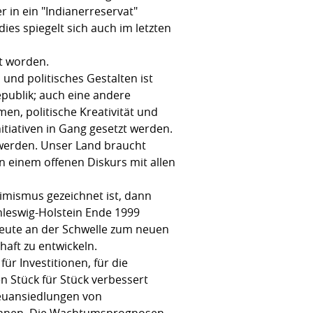
 in ein "Indianerreservat"
s spiegelt sich auch im letzten
t worden.
 und politisches Gestalten ist
epublik; auch eine andere
n, politische Kreativität und
itiativen in Gang gesetzt werden.
t werden. Unser Land braucht
n einem offenen Diskurs mit allen
imismus gezeichnet ist, dann
hleswig-Holstein Ende 1999
t heute an der Schwelle zum neuen
haft zu entwickeln.
r Investitionen, für die
n Stück für Stück verbessert
Neuansiedlungen von
ichnen. Die Wachtumsprognosen