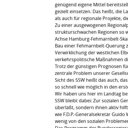
genügend eigene Mittel bereitstel
gezielt einsetzen. Das heißt, di
als auch für regionale Projekte, d
Zu einer ausgewogenen Regionalpol
strukturschwachen Regionen so wic
Achse Hamburg-Fehmarnbelt-Skand
Bau einer Fehmarnbelt-Querung zu
Verwirklichung der westlichen El
verkehrspolitische Maßnahmen di
Trotz der günstigen Prognosen für
zentrale Problem unserer Gesellsc
Sicht des SSW heißt das auch, das
so schnell wie möglich in den ers
Wir haben uns hier im Landtag be
SSW bleibt dabei: Zur sozialen Ge
überläßt, sondern ihnen aktiv hi
wie F.D.P.-Generalsekretär Guido
wenig von den sozialen Problemen
Das Programm der Bundesregierung