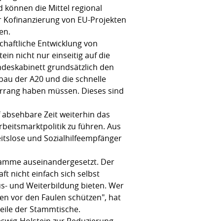
d können die Mittel regional
r Kofinanzierung von EU-Projekten
en.
chaftliche Entwicklung von
in nicht nur einseitig auf die
deskabinett grundsätzlich den
bau der A20 und die schnelle
orrang haben müssen. Dieses sind
f absehbare Zeit weiterhin das
rbeitsmarktpolitik zu führen. Aus
eitslose und Sozialhilfeempfänger
gramme auseinandergesetzt. Der
t nicht einfach sich selbst
us- und Weiterbildung bieten. Wer
en vor den Faulen schützen", hat
eile der Stammtische.
swig-Holstein zur Reduzierung