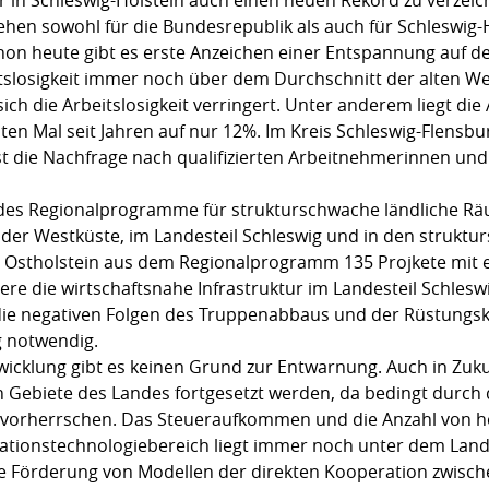
ehen sowohl für die Bundesrepublik als auch für Schleswig-Ho
chon heute gibt es erste Anzeichen einer Entspannung auf 
tslosigkeit immer noch über dem Durchschnitt der alten Wes
ich die Arbeitslosigkeit verringert. Unter anderem liegt die
sten Mal seit Jahren auf nur 12%. Im Kreis Schleswig-Flensbu
ist die Nachfrage nach qualifizierten Arbeitnehmerinnen un
olg des Regionalprogramme für strukturschwache ländliche 
der Westküste, im Landesteil Schleswig und in den struktur
 Ostholstein aus dem Regionalprogramm 135 Projkete mit
ere die wirtschaftsnahe Infrastruktur im Landesteil Schles
 die negativen Folgen des Truppenabbaus und der Rüstungs
g notwendig.
ntwicklung gibt es keinen Grund zur Entwarnung. Auch in Zu
 Gebiete des Landes fortgesetzt werden, da bedingt durch
orherrschen. Das Steueraufkommen und die Anzahl von hoc
mationstechnologiebereich liegt immer noch unter dem Land
e Förderung von Modellen der direkten Kooperation zwisch