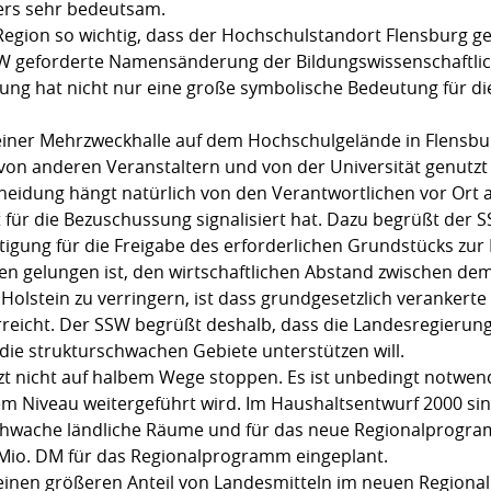
ers sehr bedeutsam.
Region so wichtig, dass der Hochschulstandort Flensburg ge
SW geforderte Namensänderung der Bildungswissenschaftlic
ng hat nicht nur eine große symbolische Bedeutung für die
einer Mehrzweckhalle auf dem Hochschulgelände in Flensbu
von anderen Veranstaltern und von der Universität genutzt
cheidung hängt natürlich von den Verantwortlichen vor Ort ab,
 für die Bezuschussung signalisiert hat. Dazu begrüßt der 
tigung für die Freigabe des erforderlichen Grundstücks zu
ren gelungen ist, den wirtschaftlichen Abstand zwischen de
 Holstein zu verringern, ist dass grundgesetzlich verankerte 
reicht. Der SSW begrüßt deshalb, dass die Landesregierun
ie strukturschwachen Gebiete unterstützen will.
tzt nicht auf halbem Wege stoppen. Es ist unbedingt notwen
m Niveau weitergeführt wird. Im Haushaltsentwurf 2000 sin
hwache ländliche Räume und für das neue Regionalprogra
Mio. DM für das Regionalprogramm eingeplant.
 einen größeren Anteil von Landesmitteln im neuen Region