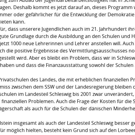
tragen. Deshalb kommt es jetzt darauf an, dieses Programm
mmer oder gefährlicher für die Entwicklung der Demokratie a
ieten kann.
für, dass unserere Jugendlichen auch im 21. Jahrhundert i
e gute Grundlage durch die Ausbildung an den Schulen und H
 jetzt 1000 neue Lehrerinnen und Lehrer anstellen will. Auch
ch die positive Ergebnisse des Vermittlungsausschusses n
tellt wird. Aber es bleibt ein Problem, dass wir in Schleswi
n haben und dass die Finanzausstattung sowohl der Schulen
ie Privatschulen des Landes, die mit erheblichen finanzielle
miss zwischen dem SSW und der Landesregierung bleiben d
schulen im Landesteil Schleswig bis 2001 zwar unverändert,
u finanziellen Problemen. Auch die Frage der Kosten für die
rägerschaft als auch für die Schulen der dänischen Minderhe
stein insgesamt als auch der Landesteil Schleswig besser g
 für möglich hielten, besteht kein Grund sich auf den Lorbe