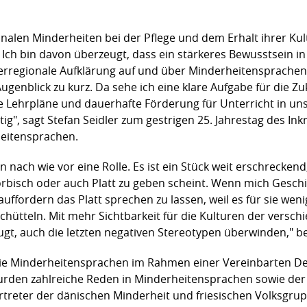
tionalen Minderheiten bei der Pflege und dem Erhalt ihrer K
. Ich bin davon überzeugt, dass ein stärkeres Bewusstsein i
 Überregionale Aufklärung auf und über Minderheitensprach
ugenblick zu kurz. Da sehe ich eine klare Aufgabe für die Z
e Lehrpläne und dauerhafte Förderung für Unterricht in u
ig", sagt Stefan Seidler zum gestrigen 25. Jahrestag des In
heitensprachen.
n nach wie vor eine Rolle. Es ist ein Stück weit erschrecke
rbisch oder auch Platt zu geben scheint. Wenn mich Gesch
ffordern das Platt sprechen zu lassen, weil es für sie wenig
chütteln. Mit mehr Sichtbarkeit für die Kulturen der vers
gt, auch die letzten negativen Stereotypen überwinden," be
die Minderheitensprachen im Rahmen einer Vereinbarten De
urden zahlreiche Reden in Minderheitensprachen sowie de
ertreter der dänischen Minderheit und friesischen Volksgrup