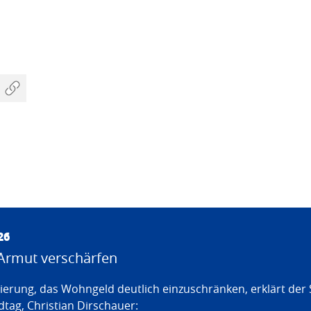
26
Armut verschärfen
erung, das Wohngeld deutlich einzuschränken, erklärt der
tag, Christian Dirschauer: