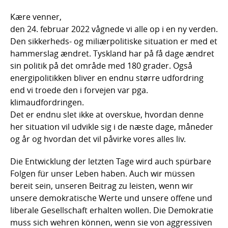
Kære venner,
den 24. februar 2022 vågnede vi alle op i en ny verden.
Den sikkerheds- og miliærpolitiske situation er med et
hammerslag ændret. Tyskland har på få dage ændret
sin politik på det område med 180 grader. Også
energipolitikken bliver en endnu større udfordring
end vi troede den i forvejen var pga.
klimaudfordringen.
Det er endnu slet ikke at overskue, hvordan denne
her situation vil udvikle sig i de næste dage, måneder
og år og hvordan det vil påvirke vores alles liv.
Die Entwicklung der letzten Tage wird auch spürbare
Folgen für unser Leben haben. Auch wir müssen
bereit sein, unseren Beitrag zu leisten, wenn wir
unsere demokratische Werte und unsere offene und
liberale Gesellschaft erhalten wollen. Die Demokratie
muss sich wehren können, wenn sie von aggressiven