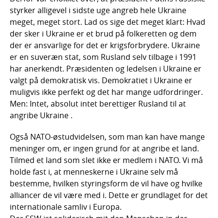
styrker alligevel i sidste uge angreb hele Ukraine
meget, meget stort. Lad os sige det meget klart: Hvad
der sker i Ukraine er et brud på folkeretten og dem
der er ansvarlige for det er krigsforbrydere. Ukraine
er en suveræn stat, som Rusland selv tilbage i 1991
har anerkendt. Præsidenten og ledelsen i Ukraine er
valgt på demokratisk vis. Demokratiet i Ukraine er
muligvis ikke perfekt og det har mange udfordringer.
Men: Intet, absolut intet berettiger Rusland til at
angribe Ukraine .
Også NATO-østudvidelsen, som man kan have mange
meninger om, er ingen grund for at angribe et land.
Tilmed et land som slet ikke er medlem i NATO. Vi må
holde fast i, at menneskerne i Ukraine selv må
bestemme, hvilken styringsform de vil have og hvilke
alliancer de vil være med i. Dette er grundlaget for det
internationale samliv i Europa.