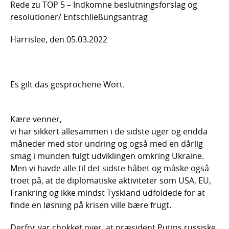
Rede zu TOP 5 – Indkomne beslutningsforslag og
resolutioner/ Entschließungsantrag
Harrislee, den 05.03.2022
Es gilt das gesprochene Wort.
Kære venner,
vi har sikkert allesammen i de sidste uger og endda
måneder med stor undring og også med en dårlig
smag i munden fulgt udviklingen omkring Ukraine.
Men vi havde alle til det sidste håbet og måske også
troet på, at de diplomatiske aktiviteter som USA, EU,
Frankring og ikke mindst Tyskland udfoldede for at
finde en løsning på krisen ville bære frugt.
Derfor var chokket over, at præsident Putins russiske