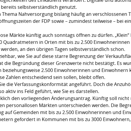
ereits selbstverständlich genutzt.
 Thema Nahversorgung bislang häufig an verschlossenen T
fnungszeiten der FDP sowie – zumindest teilweise – bei ei
lose Märkte künftig auch sonntags öffnen zu dürfen. „Klein“
350 Quadratmetern in Orten mit bis zu 2.500 Einwohnerinn
t werden, an den übrigen Tagen selbstverständlich schon.
lziehbar, wie Sie auf diese starre Begrenzung der Verkaufsf
die Begründung dieser Grenzwerte nicht bestätigt. Es wurde
 beziehungsweise 2.500 Einwohnerinnen und Einwohnern ke
 Zahlen entscheidend sein sollen, bleibt offen.
Sie die Verfassungskonformität angeführt. Doch die Anzu
 aktiv ins Feld geführt, wie Sie es darstellen.
klich den vorliegenden Änderungsantrag. Künftig soll nich
en personallosen Märkten unterschieden werden. Die Begre
ung auf Gemeinden mit bis zu 2.500 Einwohnerinnen und Ei
metern gefordert in Kommunen mit bis zu 3000 Einwohner