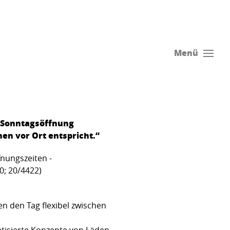
Menü
e Sonntagsöffnung
en vor Ort entspricht.“
ffnungszeiten -
0; 20/4422)
n den Tag flexibel zwischen
atisierte Konzepte von Läden