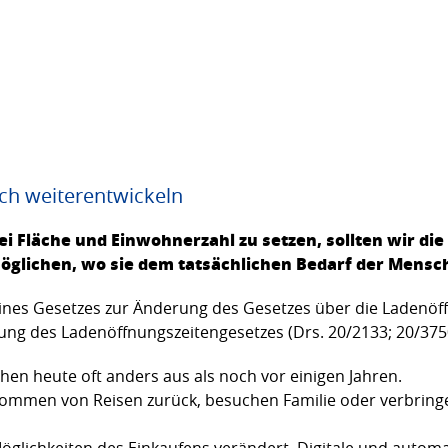
ch weiterentwickeln
ei Fläche und Einwohnerzahl zu setzen, sollten wir di
öglichen, wo sie dem tatsächlichen Bedarf der Mensch
 eines Gesetzes zur Änderung des Gesetzes über die Ladenö
ung des Ladenöffnungszeitengesetzes (Drs. 20/2133; 20/375
hen heute oft anders aus als noch vor einigen Jahren.
ommen von Reisen zurück, besuchen Familie oder verbringe
Möglichkeiten des Einkaufens verändert. Digitale und autom