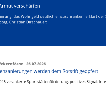
Armut verschärfen
erung, das Wohngeld deutlich einzuschränken, erklärt der
tag, Christian Dirschauer:
ckernförde · 26.07.2026
ttensanierungen werden dem Rotstift geopfert
26 verankerte Sportstättenförderung, positives Signal: Inte