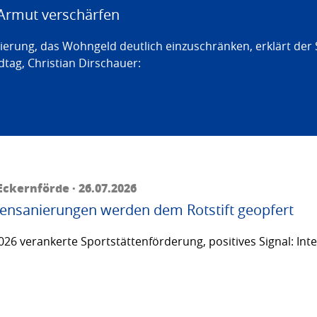
Armut verschärfen
erung, das Wohngeld deutlich einzuschränken, erklärt der
tag, Christian Dirschauer:
ckernförde · 26.07.2026
ttensanierungen werden dem Rotstift geopfert
26 verankerte Sportstättenförderung, positives Signal: Inte