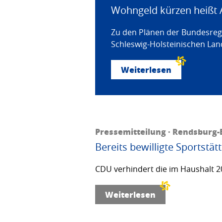
Wohngeld kürzen heißt 
Zu den Plänen der Bundesregi
Schleswig-Holsteinischen Land
Weiterlesen
Pressemitteilung · Rendsburg-E
Bereits bewilligte Sportstä
CDU verhindert die im Haushalt 20
Weiterlesen