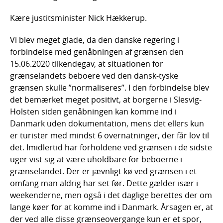
Kære justitsminister Nick Hækkerup.
Vi blev meget glade, da den danske regering i
forbindelse med genåbningen af grænsen den
15.06.2020 tilkendegav, at situationen for
grænselandets beboere ved den dansk-tyske
grænsen skulle ”normaliseres”. I den forbindelse blev
det bemærket meget positivt, at borgerne i Slesvig-
Holsten siden genåbningen kan komme ind i
Danmark uden dokumentation, mens det ellers kun
er turister med mindst 6 overnatninger, der får lov til
det. Imidlertid har forholdene ved grænsen i de sidste
uger vist sig at være uholdbare for beboerne i
grænselandet. Der er jævnligt kø ved grænsen i et
omfang man aldrig har set før. Dette gælder især i
weekenderne, men også i det daglige berettes der om
lange køer for at komme ind i Danmark. Årsagen er, at
der ved alle disse grænseovergange kun er et spor,