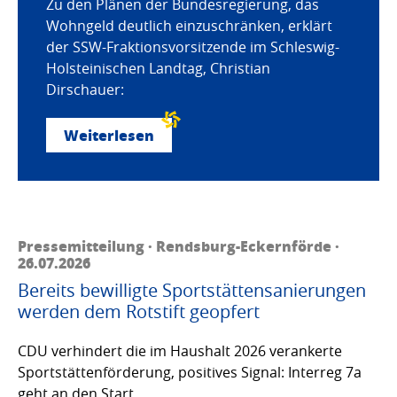
Zu den Plänen der Bundesregierung, das
Wohngeld deutlich einzuschränken, erklärt
der SSW-Fraktionsvorsitzende im Schleswig-
Holsteinischen Landtag, Christian
Dirschauer:
Weiterlesen
Pressemitteilung · Rendsburg-Eckernförde ·
26.07.2026
Bereits bewilligte Sportstättensanierungen
werden dem Rotstift geopfert
CDU verhindert die im Haushalt 2026 verankerte
Sportstättenförderung, positives Signal: Interreg 7a
geht an den Start