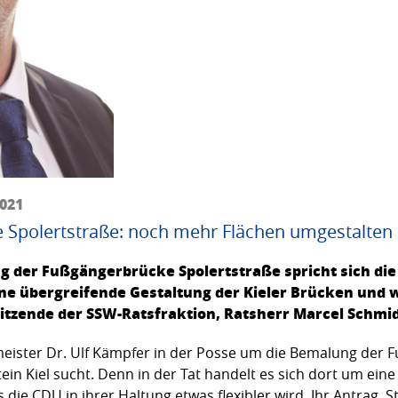
2021
 Spolertstraße: noch mehr Flächen umgestalten
g der Fußgängerbrücke Spolertstraße spricht sich die
ne übergreifende Gestaltung der Kieler Brücken und we
itzende der SSW-Ratsfraktion, Ratsherr Marcel Schmid
eister Dr. Ulf Kämpfer in der Posse um die Bemalung der 
in Kiel sucht. Denn in der Tat handelt es sich dort um eine 
s die CDU in ihrer Haltung etwas flexibler wird. Ihr Antrag ‚