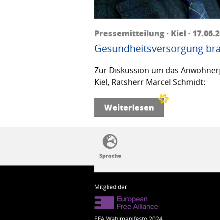
Pressemitteilung · Kiel · 17.06.
Gesundheitsversorgung bra
Zur Diskussion um das Anwohnerp
Kiel, Ratsherr Marcel Schmidt:
Weiterlesen
SSW-Politik von A bis Z
Mitglied der
EFA Wahlmanifesto 2024