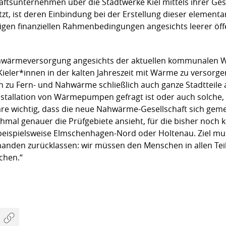
unternehmen über die Stadtwerke Kiel mittels ihrer Gesel
zt, ist deren Einbindung bei der Erstellung dieser elementar
gen finanziellen Rahmenbedingungen angesichts leerer öffe
 Nahwärmeversorgung angesichts der aktuellen kommunalen
ieler*innen in der kalten Jahreszeit mit Wärme zu versorg
zu Fern- und Nahwärme schließlich auch ganze Stadtteile 
 Installation von Wärmepumpen gefragt ist oder auch solche, 
re wichtig, dass die neue Nahwärme-Gesellschaft sich gem
mal genauer die Prüfgebiete ansieht, für die bisher noch k
eispielsweise Elmschenhagen-Nord oder Holtenau. Ziel muss
anden zurücklassen: wir müssen den Menschen in allen Teil
chen.“