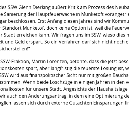
 des SSW Glenn Dierking äußert Kritik am Prozess des Neu
die Sanierung der Hauptfeuerwache in Munketoft vorangetr
ogar beschlossen. Erst Anfang diesen Jahres sind wir Kommu
 Standort Munketoft doch keine Option ist, weil die Feuerw
r Stadt erreichen kann. Wir fragen uns im SSW, wieso dies 
eit und Geld erspart. So ein Verfahren darf sich nicht noc
sicherstellen!“
 SSW-Fraktion, Martin Lorenzen, betonte, dass die jetzt bes
ionskosten spart, aber langfristig die teuerste Lösung ist, w
SSW wird aus finanzpolitischer Sicht nur mit großen Bauc
ustimmen. Wenn beide Löschzüge in einigen Jahren in den vo
onalkosten für unsere Stadt. Angesichts der Haushaltslage 
n wir auch den Änderungsantrag, in dem eine Optimierung de
glich lassen sich durch externe Gutachten Einsparungen fi