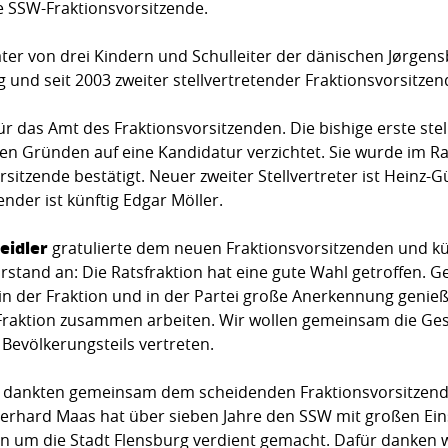
ue SSW-Fraktionsvorsitzende.
ter von drei Kindern und Schulleiter der dänischen Jørgensby
und seit 2003 zweiter stellvertretender Fraktionsvorsitzen
ür das Amt des Fraktionsvorsitzenden. Die bishige erste st
hen Gründen auf eine Kandidatur verzichtet. Sie wurde im 
rsitzende bestätigt. Neuer zweiter Stellvertreter ist Heinz-G
ender ist künftig Edgar Möller.
Seidler
gratulierte dem neuen Fraktionsvorsitzenden und kü
and an: Die Ratsfraktion hat eine gute Wahl getroffen. Ge
 in der Fraktion und in der Partei große Anerkennung genie
raktion zusammen arbeiten. Wir wollen gemeinsam die Gesc
Bevölkerungsteils vertreten.
e dankten gemeinsam dem scheidenden Fraktionsvorsitzende
Gerhard Maas hat über sieben Jahre den SSW mit großen Eins
 um die Stadt Flensburg verdient gemacht. Dafür danken wir