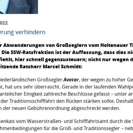
2022
erung verhindern
r Abwanderungen von Großseglern vom Holtenauer Ti
Die SSW-Ratsfraktion ist der Auffassung, dass dies ni
iehlt, hier schnell gegenzusteuern; nicht nur wegen 
sitzende Ratsherr Marcel Schmidt:
niederländischen Großsegler
Avatar
, der wegen zu hoher Ge
ht, hat uns sehr überrascht. Gerade in der laufenden Wahl
teilicher Einigkeit zahlreiche Beschlüsse gefasst – unter 
der Traditionsschifffahrt den Rücken stärken sollte. Deshalb
von der neuen Gebührenordnung abgeschreckt werden.
enkais vom Wasserstraßen- und Schifffahrtsamt durch di
ahmenbedingungen für die Groß- und Traditionssegler – neb