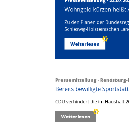
Pressemitteilung · 22.07.20
Wohngeld kürzen heißt 
Zu den Plänen der Bundesregi
Schleswig-Holsteinischen Land
Weiterlesen
Pressemitteilung · Rendsburg-E
Bereits bewilligte Sportstä
CDU verhindert die im Haushalt 20
Weiterlesen