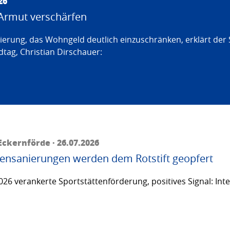
26
Armut verschärfen
erung, das Wohngeld deutlich einzuschränken, erklärt der
tag, Christian Dirschauer:
ckernförde · 26.07.2026
ttensanierungen werden dem Rotstift geopfert
26 verankerte Sportstättenförderung, positives Signal: Inte