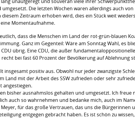
re lang unaufgeregt und souverän viele ihrer Schwerpunktt
umgesetzt. Die letzten Wochen waren allerdings auch vo
n diesem Zeitraum erhoben wird, dies ein Stück weit wieders
r eine Momentaufnahme.
eutlich, dass die Menschen im Land der rot-grün-blauen Koal
timmung. Ganz im Gegenteil: Wäre am Sonntag Wahl, es blie
 CDU übrig. Eine CDU, die außer fundamentaloppositionelle
 recht bei fast 60 Prozent der Bevölkerung auf Ablehnung s
lt insgesamt positiv aus. Obwohl nur jeder zwanzigste Schl
im Land mit der Arbeit des SSW zufrieden oder sehr zufrieden
t angestiegen.
n bisher ausnahmslos gehalten und umgesetzt. Ich freue m
htlich auch so wahrnehmen und bedanke mich, auch im Name
Meyer, für das große Vertrauen, das uns die Bürgerinnen un
teiligung entgegen gebracht haben. Es ist schön zu wissen