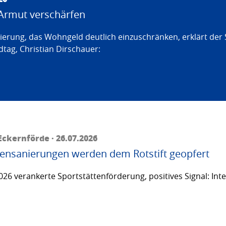
Armut verschärfen
erung, das Wohngeld deutlich einzuschränken, erklärt der
tag, Christian Dirschauer:
ckernförde · 26.07.2026
ttensanierungen werden dem Rotstift geopfert
26 verankerte Sportstättenförderung, positives Signal: Inte