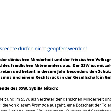
rechte dürfen nicht geopfert werden!
der dänischen Minderheit und der friesischen Volksgr
d des friedlichen Miteinanders aus. Der SSW ist mit z
eten und betont in diesem Jahr besonders den Schutz 
mus und einem Rechtsruck in der Gesellschaft in Gef
ende des SSW, Sybilla Nitsch:
eit und im SSW, als Vertreter der dänischen Minderheit und
ft, die von diesem Årsmøde ausgeht, eine Botschaft der Tole
nen Nationalitäten, Volksgruppen, Kulturen und Sprachgrup