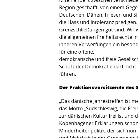
Region geschafft, von einem Geg
Deutschen, Dänen, Friesen und Sin
die Hass und Intoleranz predigen
Grenzschließungen gut sind. Wir w
die allgemeinen Freiheitsrechte 
inneren Verwerfungen ein besonde
für eine offene,
demokratische und freie Gesellscha
Schutz der Demokratie darf nich
führen.
Der Fraktionsvorsitzende des S
„Das dänische Jahrestreffen ist me
das Motto „Südschleswig, die Fre
zur dänischen Kultur frei ist und
Kopenhagener Erklärungen schon 1
Minderheitenpolitik, der sich nun
und Mehrheit in der Grenzregion i