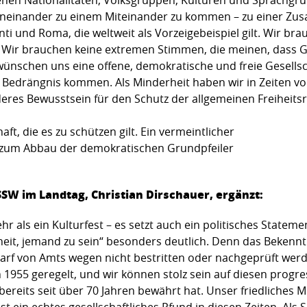
eneinander zu einem Miteinander zu kommen – zu einer Zu
ti und Roma, die weltweit als Vorzeigebeispiel gilt. Wir b
. Wir brauchen keine extremen Stimmen, die meinen, dass 
ünschen uns eine offene, demokratische und freie Gesellscha
in Bedrängnis kommen. Als Minderheit haben wir in Zeiten
res Bewusstsein für den Schutz der allgemeinen Freiheitsr
ft, die es zu schützen gilt. Ein vermeintlicher
t zum Abbau der demokratischen Grundpfeiler
SW im Landtag, Christian Dirschauer, ergänzt:
hr als ein Kulturfest – es setzt auch ein politisches Statem
iheit, jemand zu sein“ besonders deutlich. Denn das Beken
 darf von Amts wegen nicht bestritten oder nachgeprüft wer
955 geregelt, und wir können stolz sein auf diesen progres
 bereits seit über 70 Jahren bewährt hat. Unser friedliches
st ein echtes gesellschaftliches Pfund in diesen Zeiten. Als