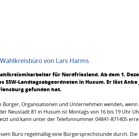
as Wahlkreisbüro von Lars Harms
lkreismitarbeiter für Nordfriesland. Ab dem 1. Dezem
s SSW-Landtagsabgeordneten in Husum. Er löst Anke Jo
 Flensburg gefunden hat.
h Bürger, Organisationen und Unternehmen wenden, wenn 
 der Neustadt 81 in Husum ist Montags von 16 bis 19 Uhr U
setzt und kann unter der Telefonnummer 04841-871405 erre
esem Büro regelmäßig eine Bürgersprechstunde durch. Die 