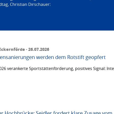
tag, Christian Dirschauer:
ckernförde · 26.07.2026
ttensanierungen werden dem Rotstift geopfert
26 verankerte Sportstättenförderung, positives Signal: Inte
er Hochbrücke: Seidler fordert klare Zusage vom