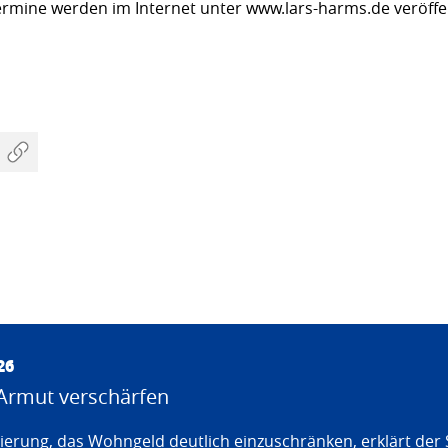
Termine werden im Internet unter www.lars-harms.de veröffen
26
Armut verschärfen
erung, das Wohngeld deutlich einzuschränken, erklärt der