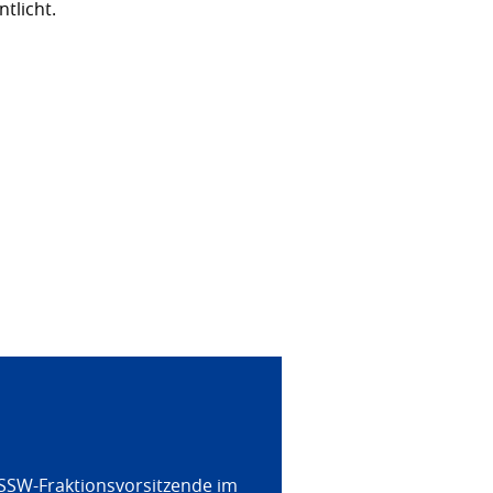
tlicht.
 SSW-Fraktionsvorsitzende im