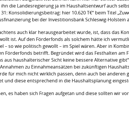
e ihn die Landesregierung ja im Haushaltsentwurf auch selb
884 31: Konsolidierungsbeitrag: hier 10.620 T€“ beim Titel 
nanzierung bei der Investitionsbank Schleswig-Holstein a
achtens auch klar herausgearbeitet wurde, ist, dass das Ko
gewollt ist. Auf den Förderfonds als solchem hätte ich vermut
tel – so wie politisch gewollt – im Spiel wären. Aber in Komb
en Förderfonds betrifft. Begründet wird das Festhalten am 
 aus haushalterischer Sicht keine bessere Alternative gibt“
n Annahmen zu Einnahmeansätzen bei zukünftigen Haushalts
e für mich nicht wirklich passen, denn auch bei anderen g
 und diese entsprechend in die Haushaltsplanung eingeste
n, es haben sich Fragen aufgetan und diese sollten wir v