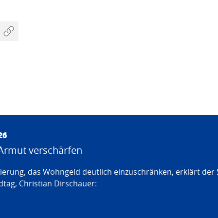
26
Armut verschärfen
erung, das Wohngeld deutlich einzuschränken, erklärt der
tag, Christian Dirschauer: