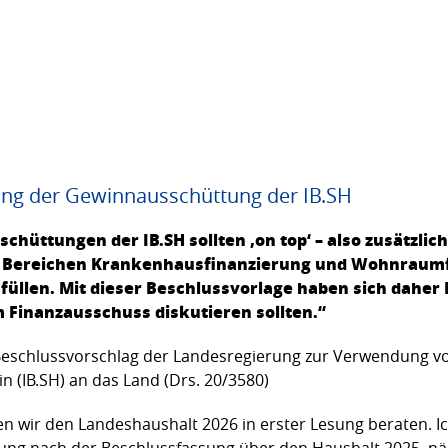
ung der Gewinnausschüttung der IB.SH
chüttungen der IB.SH sollten ‚on top‘ – also zusätzlich
den Bereichen Krankenhausfinanzierung und Wohnraumf
füllen. Mit dieser Beschlussvorlage haben sich daher 
Finanzausschuss diskutieren sollten.“
- Beschlussvorschlag der Landesregierung zur Verwendung 
n (IB.SH) an das Land (Drs. 20/3580)
en wir den Landeshaushalt 2026 in erster Lesung beraten. I
ung nach der Beschlussfassung über den Haushalt 2025, nä