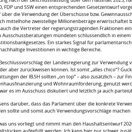
PD, FDP und SSW einen entsprechenden Gesetzentwurf vorge
“ über die Verwendung der Überschüsse bzw. Gewinnaussc
ch mittelhohe zweistellige Millionenbeträge erwirtschaftet 
auch die Vertreter der regierungstragenden Fraktionen ei
en Ausschussberatungen mündeten schlussendlich in einem
itionsbankgesetzes. Ein starkes Signal für parlamentarisch
achhaltige Investitionen in wichtige Bereiche.
 Beschlussvorschlag der Landesregierung zur Verwendung v
der aber zurückweisen können. Ist somit „alles chico“? Guc
ungen der IB.SH sollten „on top“ – also zusätzlich – zur Fin
enhausfinanzierung und Wohnraumförderung, genutzt werden
war es im Ausschuss diskutiert und letztlich ja auch partei
sens darüber, dass das Parlament über die konkrete Verw
en sollte und somit auch Verwendungsvorschläge machen 
was uns vorliegt und nimmt man den Haushaltsentwurf 2026 h
altslücken aufgefüllt werden. Ich kann hier nur schwer zusät