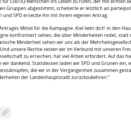
at für LSBTIQ-Menschen ins Leben zu rufen, der mit echten B
n Gruppen abgestimmt, scheiterte er letztlich an parteipoli
 und SPD ersetzte ihn mit ihrem eigenen Antrag.
ntrages Mittel für die Kampagne ‚Kiel liebt dich‘ in den Ha
gne konfrontiert sehen, die über Minderheiten redet, statt
änische Minderheit sehen wir uns als der Mehrheitsgesellsch
. Und unsere Rechte setzen wir im Verbund mit unseren Fre
sellschaft zu erreichen, hat viel Arbeit erfordert. Auf das 
 wir dankend. Stattdessen laden wir SPD und Grünen ein, w
k anzuknüpfen, die wir in der Vergangenheit zusammen gest
derheiten der Landeshauptstadt zurückzukehren.“