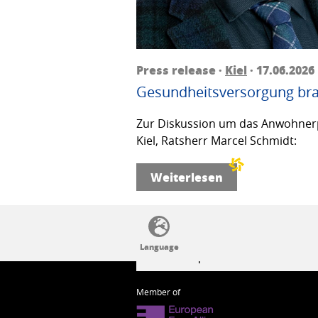
Press release ·
Kiel
· 17.06.2026
Gesundheitsversorgung bra
Zur Diskussion um das Anwohnerp
Kiel, Ratsherr Marcel Schmidt:
Weiterlesen
SSW politics from A to Z
Member of