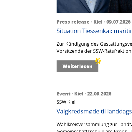
Press release ·
Kiel
· 09.07.2026
Situation Tiessenkai: mariti
Zur Kündigung des Gestattungsver
Vorsitzende der SSW-Ratsfraktion 
Weiterlesen
Event ·
Kiel
· 22.09.2026
SSW Kiel
Valgkredsmøde til landdags
Wahlkreisversammlung zur Landta
Gemeinschaftsschule am Brook, Ilt