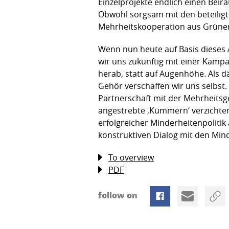
Einzelprojekte endlich einen Beir
Obwohl sorgsam mit den beteiligte
Mehrheitskooperation aus Grünen
Wenn nun heute auf Basis dieses A
wir uns zukünftig mit einer Kampa
herab, statt auf Augenhöhe. Als d
Gehör verschaffen wir uns selbst
Partnerschaft mit der Mehrheitsge
angestrebte ‚Kümmern‘ verzichten
erfolgreicher Minderheitenpoliti
konstruktiven Dialog mit den Min
To overview
PDF
follow on