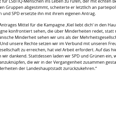
at für LSBTIQ-Menschen ins Leben zu rufen, der mit echten B
n Gruppen abgestimmt, scheiterte er letztlich an parteipoli
 und SPD ersetzte ihn mit ihrem eigenen Antrag.
ntrages Mittel für die Kampagne ‚Kiel liebt dich‘ in den Ha
gne konfrontiert sehen, die über Minderheiten redet, statt
änische Minderheit sehen wir uns als der Mehrheitsgesellsch
. Und unsere Rechte setzen wir im Verbund mit unseren Fre
sellschaft zu erreichen, hat viel Arbeit erfordert. Auf das 
 wir dankend. Stattdessen laden wir SPD und Grünen ein, w
k anzuknüpfen, die wir in der Vergangenheit zusammen gest
derheiten der Landeshauptstadt zurückzukehren.“