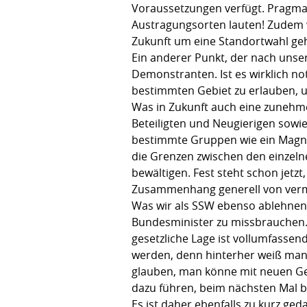
Voraussetzungen verfügt. Pragmat
Austragungsorten lauten! Zudem 
Zukunft um eine Standortwahl ge
Ein anderer Punkt, der nach unse
Demonstranten. Ist es wirklich no
bestimmten Gebiet zu erlauben, 
Was in Zukunft auch eine zunehme
Beteiligten und Neugierigen sowie
bestimmte Gruppen wie ein Magne
die Grenzen zwischen den einzeln
bewältigen. Fest steht schon jetz
Zusammenhang generell von verme
Was wir als SSW ebenso ablehnen 
Bundesminister zu missbrauchen.
gesetzliche Lage ist vollumfassen
werden, denn hinterher weiß man
glauben, man könne mit neuen Ges
dazu führen, beim nächsten Mal be
Es ist daher ebenfalls zu kurz g