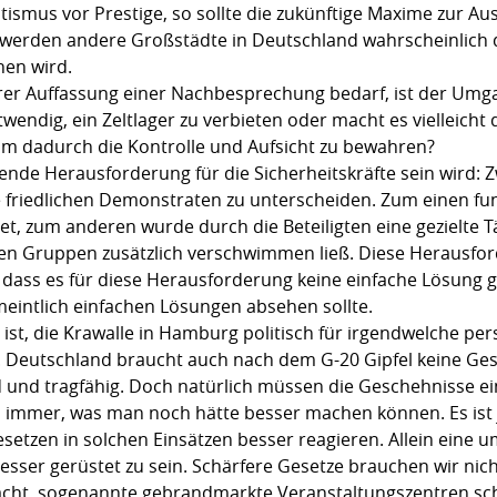
ismus vor Prestige, so sollte die zukünftige Maxime zur A
werden andere Großstädte in Deutschland wahrscheinlich 
hen wird.
rer Auffassung einer Nachbesprechung bedarf, ist der Umga
twendig, ein Zeltlager zu verbieten oder macht es vielleicht
um dadurch die Kontrolle und Aufsicht zu bewahren?
nde Herausforderung für die Sicherheitskräfte sein wird: 
 friedlichen Demonstraten zu unterscheiden. Zum einen fun
t, zum anderen wurde durch die Beteiligten eine gezielte
en Gruppen zusätzlich verschwimmen ließ. Diese Herausforde
t, dass es für diese Herausforderung keine einfache Lösung
intlich einfachen Lösungen absehen sollte.
ist, die Krawalle in Hamburg politisch für irgendwelche p
 Deutschland braucht auch nach dem G-20 Gipfel keine Ges
d und tragfähig. Doch natürlich müssen die Geschehnisse ei
 immer, was man noch hätte besser machen können. Es ist 
etzen in solchen Einsätzen besser reagieren. Allein eine u
sser gerüstet zu sein. Schärfere Gesetze brauchen wir nich
edacht, sogenannte gebrandmarkte Veranstaltungszentren sc