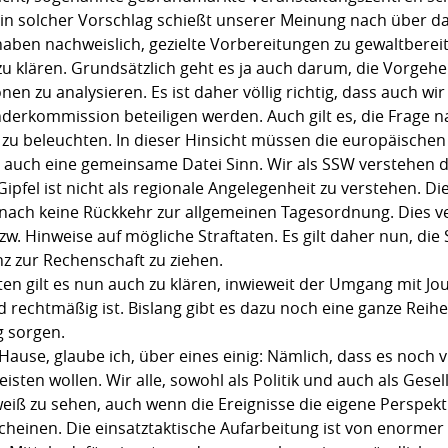
n solcher Vorschlag schießt unserer Meinung nach über das 
ben nachweislich, gezielte Vorbereitungen zu gewaltbereit
 zu klären. Grundsätzlich geht es ja auch darum, die Vorge
en zu analysieren. Es ist daher völlig richtig, dass auch wir
nderkommission beteiligen werden. Auch gilt es, die Frage
 zu beleuchten. In dieser Hinsicht müssen die europäische
ch eine gemeinsame Datei Sinn. Wir als SSW verstehen die
pfel ist nicht als regionale Angelegenheit zu verstehen. D
nach keine Rückkehr zur allgemeinen Tagesordnung. Dies ve
. Hinweise auf mögliche Straftaten. Es gilt daher nun, die
nz zur Rechenschaft zu ziehen.
en gilt es nun auch zu klären, inwieweit der Umgang mit Jou
 rechtmäßig ist. Bislang gibt es dazu noch eine ganze Reih
g sorgen.
m Hause, glaube ich, über eines einig: Nämlich, dass es noch v
leisten wollen. Wir alle, sowohl als Politik und auch als Gesel
eiß zu sehen, auch wenn die Ereignisse die eigene Perspektiv
einen. Die einsatztaktische Aufarbeitung ist von enormer W