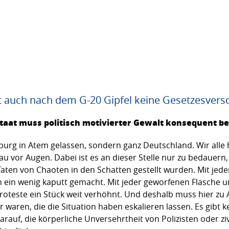
t auch nach dem G-20 Gipfel keine Gesetzesvers
staat muss politisch motivierter Gewalt konsequent 
burg in Atem gelassen, sondern ganz Deutschland. Wir alle 
vor Augen. Dabei ist es an dieser Stelle nur zu bedauern, 
ten von Chaoten in den Schatten gestellt wurden. Mit jed
h ein wenig kaputt gemacht. Mit jeder geworfenen Flasche
Proteste ein Stück weit verhöhnt. Und deshalb muss hier zu 
waren, die die Situation haben eskalieren lassen. Es gibt k
arauf, die körperliche Unversehrtheit von Polizisten oder z