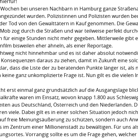
hierfür!
wei Wochen bei unseren Nachbarn in Hamburg ganze Straßena
angezündet wurden. Polizistinnen und Polizisten wurden b
der Tod von den Gewalttätern in Kauf genommen. Die Gewal
Mob zog durch die Straßen und war teilweise perfekt durcho
n für einige Stunden nicht mehr gegeben. Mittlerweile gibt 
film bisweilen eher ähneln, als einer Reportage.
chtweg nicht hinnehmbar und es ist daher absolut notwend
d Konsequenzen daraus zu ziehen, damit in Zukunft eine so
lar, dass die Liste der zu beratenden Punkte länger ist, als
 keine ganz unkomplizierte Frage ist. Nun gilt es die vielen
cht erst einmal ganz grundsätzlich auf die Ausgangslage bli
ialkräfte waren im Einsatz, wovon knapp 1.800 aus Schlesw
ten aus Deutschland, Österreich und den Niederlanden. Di
n viele. Dabei gilt es in einer solchen Situation jedoch nich
uf freie Meinungsäußerung zu schützen, sondern auch An
 es im Zentrum einer Millionenstadt zu bewältigen. Für uns als
ungsortes. Vorrangig sollte es um die Frage gehen, welcher