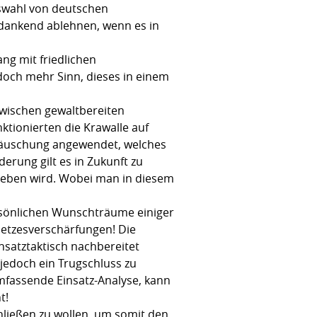
uswahl von deutschen
dankend ablehnen, wenn es in
ng mit friedlichen
 doch mehr Sinn, dieses in einem
Zwischen gewaltbereiten
ktionierten die Krawalle auf
 Täuschung angewendet, welches
rung gilt es in Zukunft zu
 geben wird. Wobei man in diesem
ersönlichen Wunschträume einiger
etzesverschärfungen! Die
nsatztaktisch nachbereitet
jedoch ein Trugschluss zu
mfassende Einsatz-Analyse, kann
t!
hließen zu wollen, um somit den