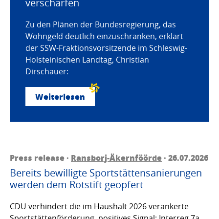
verschärfen
Zu den Plänen der Bundesregierung, das
Wohngeld deutlich einzuschränken, erklärt
der SSW-Fraktionsvorsitzende im Schleswig-
Holsteinischen Landtag, Christian
Dirschauer:
Weiterlesen
Press release ·
Ransborj-Äkernföörde
· 26.07.2026
Bereits bewilligte Sportstättensanierungen
werden dem Rotstift geopfert
CDU verhindert die im Haushalt 2026 verankerte
Sportstättenförderung, positives Signal: Interreg 7a