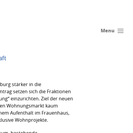
Menu
aft
burg stärker in die
rag setzen sich die Fraktionen
g“ einzurichten. Ziel der neuen
reien Wohnungsmarkt kaum
nem Aufenthalt im Frauenhaus,
klusive Wohnprojekte.
arum, bestehende