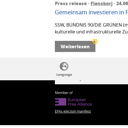
Press release ·
Flansborj
· 24.0
Gemeinsam investieren in 
SSW, BÜNDNIS 90/DIE GRÜNEN (mit V
kulturelle und infrastrukturelle 
Weiterlesen
SSW politics from A to Z
Member of
EFAs election manifest