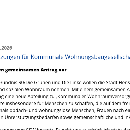
6.2026
etzungen für Kommunale Wohnungsbaugesellsch
gen gemeinsamen Antrag vor
Bündnis 90/Die Grünen und Die Linke wollen die Stadt Flens
nd sozialen Wohnraum nehmen. Mit einem gemeinsamen Ant
ung eine neue Abteilung zu „Kommunaler Wohnraumversorgun
te insbesondere für Menschen zu schaffen, die auf dem f
mals obdach- und wohnungslose Menschen, Frauen nach ei
n Unterstützungsbedarfen sowie gemeinschaftliche und in
zender vom SSW betont: „Es geht uns ausdrücklich nicht d