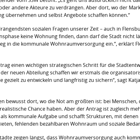
r andere Akteure zu verdrängen. Aber dort, wo der Markt
 übernehmen und selbst Angebote schaffen können.“
drängendsten sozialen Fragen unserer Zeit – auch in Flensb
nsphase keine Wohnung finden, dann darf die Stadt nicht l
tieg in die kommunale Wohnraumversorgung ein.“, erklärt F
ag einen wichtigen strategischen Schritt für die Stadtentwi
t der neuen Abteilung schaffen wir erstmals die organisato
 gezielt zu entwickeln und langfristig zu sichern“, sagt Kat
n bewusst dort, wo die Not am größten ist: bei Menschen, 
istische Chance haben. Aber der Antrag ist zugleich mehr a
als kommunale Aufgabe und schafft Strukturen, mit denen F
ieten, fehlenden bezahlbaren Wohnraum und soziale Bedarf
e Städte zeigen längst, dass Wohnraumversorgung auch kom