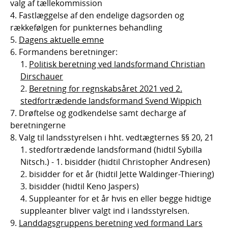
valg af tællekommission
Fastlæggelse af den endelige dagsorden og
rækkefølgen for punkternes behandling
Dagens aktuelle emne
Formandens beretninger:
Politisk beretning ved landsformand Christian
Dirschauer
Beretning for regnskabsåret 2021 ved 2.
stedfortrædende landsformand Svend Wippich
Drøftelse og godkendelse samt decharge af
beretningerne
Valg til landsstyrelsen i hht. vedtægternes §§ 20, 21
stedfortrædende landsformand (hidtil Sybilla
Nitsch.) - 1. bisidder (hidtil Christopher Andresen)
bisidder for et år (hidtil Jette Waldinger-Thiering)
bisidder (hidtil Keno Jaspers)
Suppleanter for et år hvis en eller begge hidtige
suppleanter bliver valgt ind i landsstyrelsen.
Landdagsgruppens beretning ved formand Lars