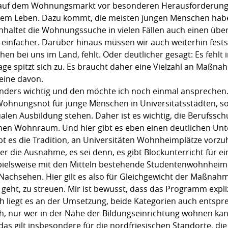
auf dem Wohnungsmarkt vor besonderen Herausforderungen
rem Leben. Dazu kommt, die meisten jungen Menschen hab
haltet die Wohnungssuche in vielen Fällen auch einen überr
einfacher. Darüber hinaus müssen wir auch weiterhin fests
n bei uns im Land, fehlt. Oder deutlicher gesagt: Es fehl
ge spitzt sich zu. Es braucht daher eine Vielzahl an Maß
 eine davon.
sonders wichtig und den möchte ich noch einmal ansprechen
 Wohnungsnot für junge Menschen in Universitätsstädten, so
ualen Ausbildung stehen. Daher ist es wichtig, die Berufssc
en Wohnraum. Und hier gibt es eben einen deutlichen Unte
bt es die Tradition, an Universitäten Wohnheimplätze vorzu
 die Ausnahme, es sei denn, es gibt Blockunterricht für ei
ispielsweise mit den Mitteln bestehende Studentenwohnhei
achsehen. Hier gilt es also für Gleichgewicht der Maßnahme
eht, zu streuen. Mir ist bewusst, dass das Programm expliz
ch liegt es an der Umsetzung, beide Kategorien auch entspr
uch, nur wer in der Nähe der Bildungseinrichtung wohnen ka
s gilt insbesondere für die nordfriesischen Standorte, die 