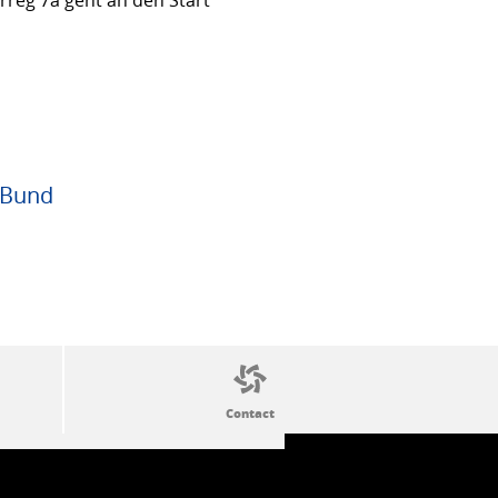
rreg 7a geht an den Start
 Bund