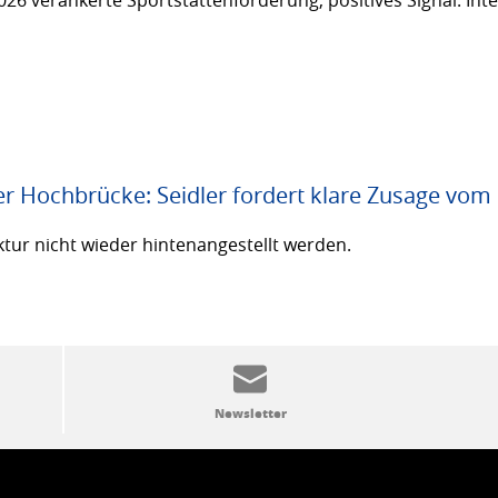
26 verankerte Sportstättenförderung, positives Signal: Inte
er Hochbrücke: Seidler fordert klare Zusage vom
ktur nicht wieder hintenangestellt werden.