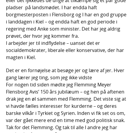
eller det lykkedes de unge at tilkæmpe sig et par gode
pladser på landsmødet. I har endda haft
borgmesterposten i Flensborg og I har en god gruppe
i landdagen i Kiel – og endda haft en god periode i
regering med Anke som minister. Det har jeg aldrig
prøvet, der hvor jeg kommer fra.
I arbejder jer til indflydelse – uanset det er
socialdemokrater, liberale eller konservative, der har
magten i Kiel.
Det er en fornøjelse at besøge jer og lære af jer. Hver
gang lærer jeg ting, som jeg ikke vidste
For nogen tid siden mødte jeg Flemming Meyer
Flensborg Avis’ 150 års jubilæum – og hen på aftenen
drak jeg en øl sammen med Flemming. Det viste sig at
vi havde fælles interesser for kurderne – og deres
barske vilkår i Tyrkiet og Syrien. Inden vi fik set os om,
var der gået mere end en time med god politisk snak.
Tak for det Flemming. Og tak til alle I andre jeg har