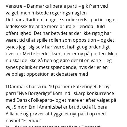
Venstre – Danmarks liberale parti – gik frem ved
valget, men mistede regeringsmagten
Det har affødt en længere studiekreds i partiet og et
ledelsesskifte af de mere brutale – endda i fuld
offentlighed. Det har betydet at der ikke rigtig har
været tid til at spille rollen som opposition – og det
synes jeg i sig selv har været høfligt og ordentligt
overfor Mette Frederiksen, der er ny på posten. Men
nu skal de ikke gå hen og gøre det til en vane – jeg
synes politik er mest spændende, hvis der er en
veloplagt opposition at debattere med
I Danmark har vi nu 10 partier i Folketinget. Et nyt
parti ”Nye Borgerlige” kom ind i skarp konkurrence
med Dansk Folkeparti– og et mere er efter valget på
vej. Simon Emil Ammitsbøl er brudt ud af Liberal
Alliance og prøver at bygge et nyt parti op med
navnet ”Fremad”