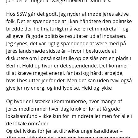
Jo – der er noget at vælge imellem i Danmark.
Hos SSW går det godt. Jeg nyder at møde jeres aktive
folk. Det er spændende at i kan håndtere den politiske
bredde der helt naturligt må være i et mindretal – og
alligevel få gode politiske resultater ud af indsatsen.
Jeg synes, det var rigtig spændende at være med på
jeres landsmøde sidste år – hvor I besluttede at
diskutere om I også skal stille op og slås om en plads i
Berlin. Hold op hvor er det spændende. Det kommer
til at kræve meget energi, fantasi og hårdt arbejde,
hvis I beslutter jer for det. Men det kan uden tvivl også
give jer ny energi og indflydelse. Held og lykke
Og hvor er I stærke i kommunerne, hvor mange af
jeres medlemmer hver dag knokler for at få gode
lokalsamfund – ikke kun for mindretallet men for alle i
de lokale områder
Og det lykkes for jer at tiltrække unge kandidater –