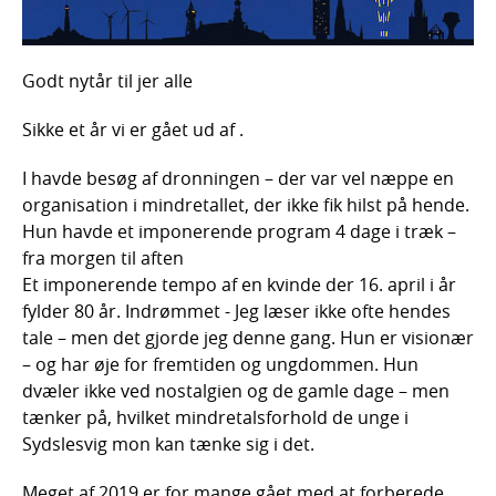
Godt nytår til jer alle
Sikke et år vi er gået ud af .
I havde besøg af dronningen – der var vel næppe en
organisation i mindretallet, der ikke fik hilst på hende.
Hun havde et imponerende program 4 dage i træk –
fra morgen til aften
Et imponerende tempo af en kvinde der 16. april i år
fylder 80 år. Indrømmet - Jeg læser ikke ofte hendes
tale – men det gjorde jeg denne gang. Hun er visionær
– og har øje for fremtiden og ungdommen. Hun
dvæler ikke ved nostalgien og de gamle dage – men
tænker på, hvilket mindretalsforhold de unge i
Sydslesvig mon kan tænke sig i det.
Meget af 2019 er for mange gået med at forberede