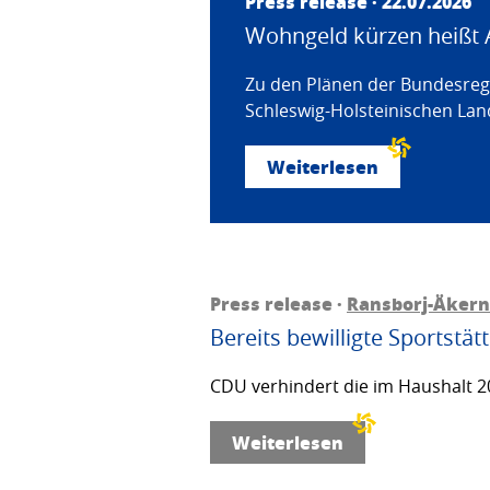
Press release · 22.07.2026
Wohngeld kürzen heißt 
Zu den Plänen der Bundesregi
Schleswig-Holsteinischen Land
Weiterlesen
Press release ·
Ransborj-Äkern
Bereits bewilligte Sportstä
CDU verhindert die im Haushalt 20
Weiterlesen