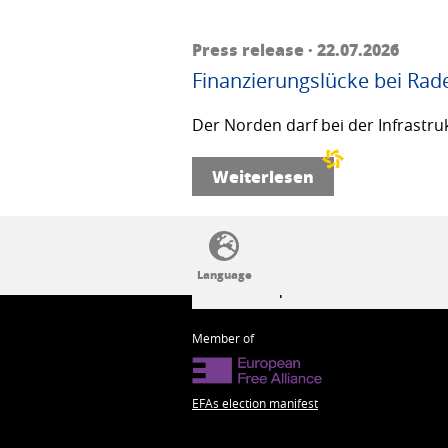
Press release · 22.07.2026
Finanzierungslücke bei Rad
Der Norden darf bei der Infrastru
Weiterlesen
SSW politics from A to Z
Member of
EFAs election manifest