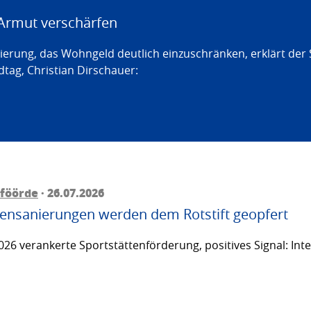
Armut verschärfen
erung, das Wohngeld deutlich einzuschränken, erklärt der
tag, Christian Dirschauer:
föörde
· 26.07.2026
ttensanierungen werden dem Rotstift geopfert
26 verankerte Sportstättenförderung, positives Signal: Inte