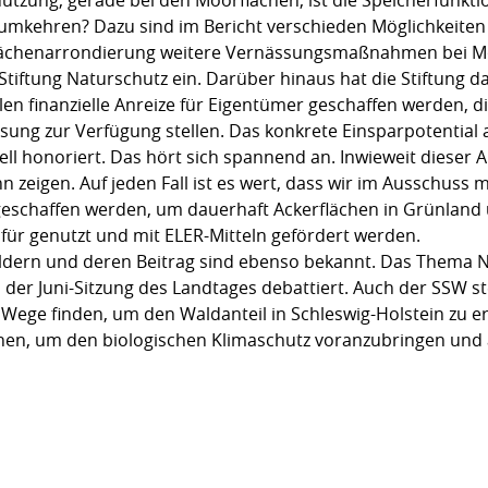
er umkehren? Dazu sind im Bericht verschieden Möglichkeiten
lächenarrondierung weitere Vernässungsmaßnahmen bei Mo
Stiftung Naturschutz ein. Darüber hinaus hat die Stiftung 
len finanzielle Anreize für Eigentümer geschaffen werden, di
sung zur Verfügung stellen. Das konkrete Einsparpotential 
ell honoriert. Das hört sich spannend an. Inwieweit dieser 
zeigen. Auf jeden Fall ist es wert, dass wir im Ausschuss 
e geschaffen werden, um dauerhaft Ackerflächen in Grünla
afür genutzt und mit ELER-Mitteln gefördert werden.
ldern und deren Beitrag sind ebenso bekannt. Das Thema N
 der Juni-Sitzung des Landtages debattiert. Auch der SSW s
Wege finden, um den Waldanteil in Schleswig-Holstein zu er
n, um den biologischen Klimaschutz voranzubringen und au