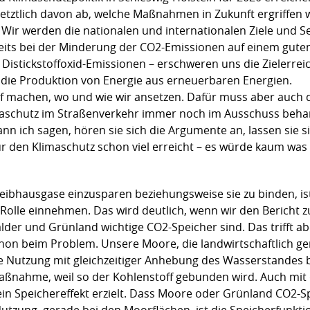
letztlich davon ab, welche Maßnahmen in Zukunft ergriffen w
 Wir werden die nationalen und internationalen Ziele und S
ereits bei der Minderung der CO2-Emissionen auf einem gute
Distickstoffoxid-Emissionen – erschweren uns die Zielerrei
r die Produktion von Energie aus erneuerbaren Energien.
machen, wo und wie wir ansetzen. Dafür muss aber auch der 
maschutz im Straßenverkehr immer noch im Ausschuss behan
nn ich sagen, hören sie sich die Argumente an, lassen sie 
r den Klimaschutz schon viel erreicht – es würde kaum was
eibhausgase einzusparen beziehungsweise sie zu binden, is
 Rolle einnehmen. Das wird deutlich, wenn wir den Bericht 
lder und Grünland wichtige CO2-Speicher sind. Das trifft ab
chon beim Problem. Unsere Moore, die landwirtschaftlich 
rte Nutzung mit gleichzeitiger Anhebung des Wasserstandes 
zmaßnahme, weil so der Kohlenstoff gebunden wird. Auch m
in Speichereffekt erzielt. Dass Moore oder Grünland CO2-Sp
 Nutzung, gerade bei den Moorflächen, ist die Speicherfunkt