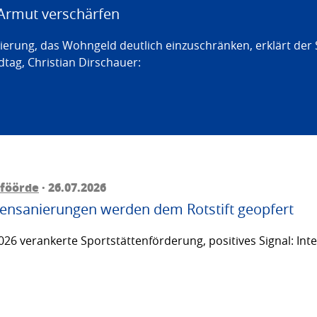
Armut verschärfen
erung, das Wohngeld deutlich einzuschränken, erklärt der
tag, Christian Dirschauer:
föörde
· 26.07.2026
ttensanierungen werden dem Rotstift geopfert
26 verankerte Sportstättenförderung, positives Signal: Inte