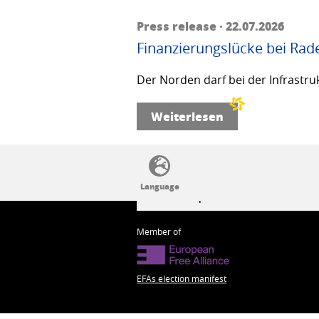
Press release · 22.07.2026
Finanzierungslücke bei Rad
Der Norden darf bei der Infrastru
Weiterlesen
SSW politics from A to Z
Member of
EFAs election manifest