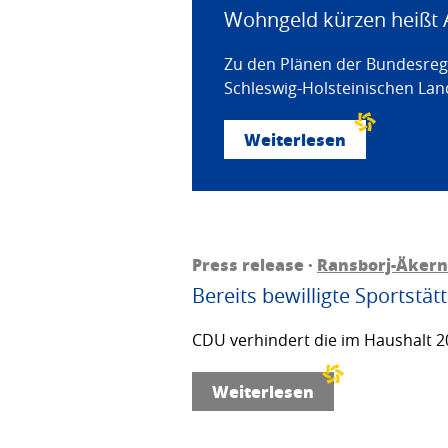
Wohngeld kürzen heißt 
Zu den Plänen der Bundesregi
Schleswig-Holsteinischen Land
Weiterlesen
Press release ·
Ransborj-Äkern
Bereits bewilligte Sportstä
CDU verhindert die im Haushalt 20
Weiterlesen