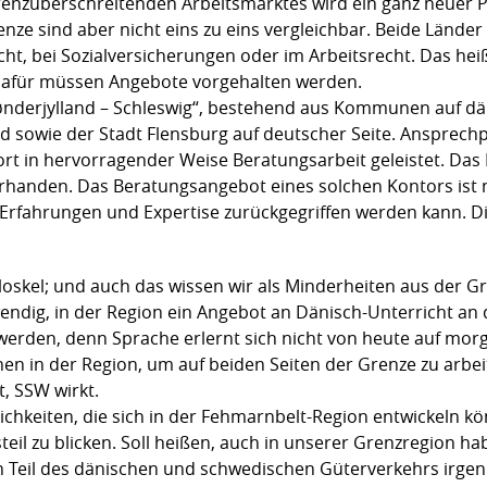
grenzüberschreitenden Arbeitsmarktes wird ein ganz neuer 
nze sind aber nicht eins zu eins vergleichbar. Beide Lände
t, bei Sozialversicherungen oder im Arbeitsrecht. Das heiß
dafür müssen Angebote vorgehalten werden.
Sønderjylland – Schleswig“, bestehend aus Kommunen auf dä
d sowie der Stadt Flensburg auf deutscher Seite. Ansprechpa
ort in hervorragender Weise Beratungsarbeit geleistet. Das
rhanden. Das Beratungsangebot eines solchen Kontors ist n
 Erfahrungen und Expertise zurückgegriffen werden kann. Di
Floskel; und auch das wissen wir als Minderheiten aus der G
endig, in der Region ein Angebot an Dänisch-Unterricht an 
 werden, denn Sprache erlernt sich nicht von heute auf morg
n in der Region, um auf beiden Seiten der Grenze zu arbeit
t, SSW wirkt.
lichkeiten, die sich in der Fehmarnbelt-Region entwickeln 
eil zu blicken. Soll heißen, auch in unserer Grenzregion ha
n Teil des dänischen und schwedischen Güterverkehrs irge