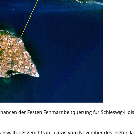
 Chancen der Festen Fehmarnbeltquerung für Schleswig-Hols
erwaltungsgerichts in Leipzig vom November des letzten J