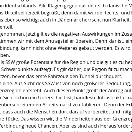
orddeutschlands. Alle Klagen gegen das deutsch-dänische M
s Urteil seinerzeit begrüßt, denn damit wurde Rechts- und
ns ebenso wichtig: auch in Dänemark herrscht nun Klarheit.
nteil.
 genommen. Jetzt gilt es die negativen Auswirkungen im Z
stimmen wir mit dem Antragsteller überein. Denn klar ist, e
bindung, kann nicht ohne Weiteres gebaut werden. Es wird
eben.
ls SSW große Potentiale für die Region und die gilt es zu h
 Schwerpunkte aufzeigt. Es gilt daher, die Region fit zu m
en, bevor das erste Fahrzeug den Tunnel durchquert.
eine. Aus Sicht des SSW ist von noch größerer Bedeutung, d
nzregion entsteht. Auch diesen Punkt greift der Antrag auf
er Sicht schon ein Unterschied ist, handfeste Infrastrukt
überschreitenden Arbeitsmarkt zu etablieren. Denn der Er
g, dass auch die Menschen dort darauf vorbereitet und m
che Tücke. Das wissen wir, die Minderheiten aus der Grenzre
 Verbindung neue Chancen. Aber es sind auch Herausforder