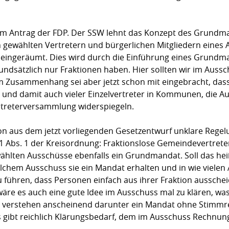
 am Antrag der FDP. Der SSW lehnt das Konzept des Grundm
ewählten Vertretern und bürgerlichen Mitgliedern eines A
 eingeräumt. Dies wird durch die Einführung eines Grundm
ndsätzlich nur Fraktionen haben. Hier sollten wir im Aus
 Zusammenhang sei aber jetzt schon mit eingebracht, dass a
und damit auch vieler Einzelvertreter in Kommunen, die A
rtreterversammlung widerspiegeln.
n aus dem jetzt vorliegenden Gesetzentwurf unklare Regelun
 Abs. 1 der Kreisordnung: Fraktionslose Gemeindevertret
ählten Ausschüsse ebenfalls ein Grundmandat. Soll das hei
elchem Ausschuss sie ein Mandat erhalten und in wie vielen
u führen, dass Personen einfach aus ihrer Fraktion aussche
 wäre es auch eine gute Idee im Ausschuss mal zu klären, wa
en verstehen anscheinend darunter ein Mandat ohne Stimmr
 Es gibt reichlich Klärungsbedarf, dem im Ausschuss Rechn