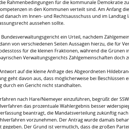
, die Rahmenbedingungen für die kom­mu­nale Demokratie zu 
kom­pe­tenzen in den Kommunen verteilt sind. Am Anfang di
d danach im Innen- und Rechtsausschuss und im Landtag la
ssungsrecht aussehen sollte.
 Bundesverwaltungsgericht ein Urteil, nachdem Zählgemeins
s dann von verschiedenen Seiten Aussagen hierzu, die für 
desstoss für die kleinen Fraktionen, während die Grünen 
 bayrischen Verwaltungsgerichts Zählgemeinschaften doch zu
Antwort auf die kleine Anfrage des Abgeordneten Hildebrand
ng geht davon aus, dass möglicherweise bei Beschlüssen ei
ng durch ein Gericht nicht standhalten.
erfahren nach Hare/Niemeyer einzuführen, begrüßt der SSW
­verfahren das prozentuale Wahlergebnis besser wider­spie­
fassung beantragt, die Man­dats­verteilung zu­künf­tig na
lverfahren vorzunehmen. Der Antrag wurde damals behan­d
ht gegeben. Der Grund ist vermutlich, dass die großen Part