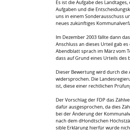
Es ist die Aufgabe des Landtages
Aufgaben und die Entschei­dungs­­
uns in einem Sonderausschuss un
neues zukünftiges Kommunalverfa
Im Dezember 2003 fällte dann das
Anschluss an dieses Urteil gab e
Abendblatt sprach im März vom To
dass auf Grund eines Urteils des
Dieser Bewertung wird durch die 
widersprochen. Die Landesregieru
ist, diese einer rechtlichen Prüfu
Der Vorschlag der FDP das Zählv
dafür ausgesprochen, da dies Zähl
bei der Änderung der Kommunalver
nach dem dHondtschen Höchstzäh
sible Erklärung hierfür wurde nic