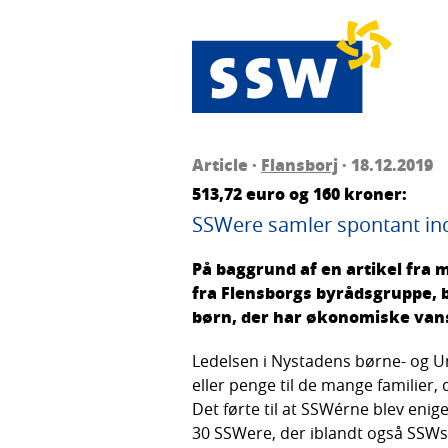
Article ·
Flansborj
· 18.12.2019
513,72 euro og 160 kroner:
SSWere samler spontant ind
På baggrund af en artikel fra 
fra Flensborgs byrådsgruppe, b
børn, der har økonomiske van
Ledelsen i Nystadens børne- og U
eller penge til de mange familier,
Det førte til at SSWérne blev enig
30 SSWere, der iblandt også SSWs