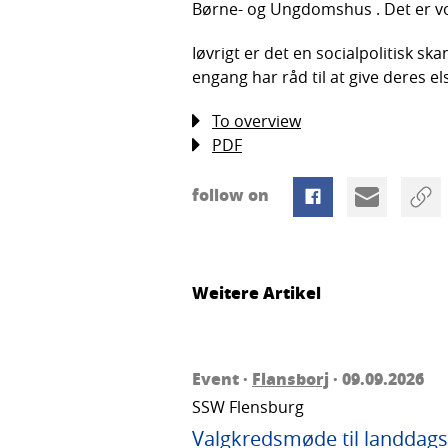
Børne- og Ungdomshus . Det er vor
Iøvrigt er det en socialpolitisk skan
engang har råd til at give deres els
To overview
PDF
follow on
Weitere Artikel
Event ·
Flansborj
· 09.09.2026
SSW Flensburg
Valgkredsmøde til landdags