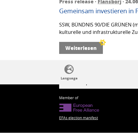
Press release ·
Flansborj
· 24.0
Gemeinsam investieren in 
SSW, BÜNDNIS 90/DIE GRÜNEN (mit V
kulturelle und infrastrukturelle 
Weiterlesen
SSW politics from A to Z
Member of
EFAs election manifest