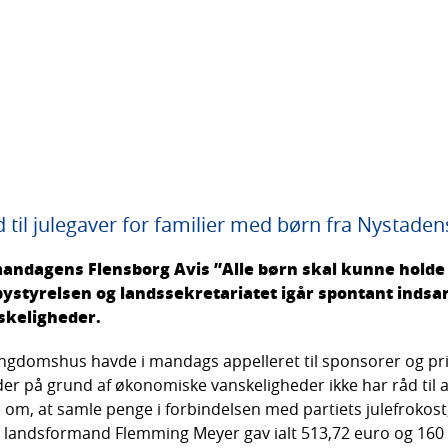
 til julegaver for familier med børn fra Nysta
mandagens Flensborg Avis ”Alle børn skal kunne holde
ystyrelsen og landssekretariatet igår spontant indsam
skeligheder.
ngdomshus havde i mandags appelleret til sponsorer og pri
 der på grund af økonomiske vanskeligheder ikke har råd til a
e om, at samle penge i forbindelsen med partiets julefrokost,
 landsformand Flemming Meyer gav ialt 513,72 euro og 160 