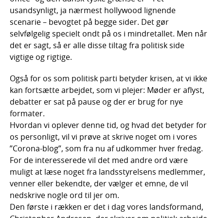
usandsynligt, ja nærmest hollywood lignende
scenarie – bevogtet på begge sider. Det gør
selvfølgelig specielt ondt på os i mindretallet. Men når
det er sagt, så er alle disse tiltag fra politisk side
vigtige og rigtige.
Også for os som politisk parti betyder krisen, at vi ikke
kan fortsætte arbejdet, som vi plejer: Møder er aflyst,
debatter er sat på pause og der er brug for nye
formater.
Hvordan vi oplever denne tid, og hvad det betyder for
os personligt, vil vi prøve at skrive noget om i vores
”Corona-blog”, som fra nu af udkommer hver fredag.
For de interesserede vil det med andre ord være
muligt at læse noget fra landsstyrelsens medlemmer,
venner eller bekendte, der vælger et emne, de vil
nedskrive nogle ord til jer om.
Den første i rækken er det i dag vores landsformand,