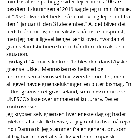
mindretallene på begge sider fejrer deres 100 års
beståen. I slutningen af 2019 sagde jeg til min familie,
at ”2020 bliver det bedste år i mit liv. Jeg fejrer det fra
den 1.januar til den 31.december.” At det bliver det
bedste år i mit liv, er urealistisk på dette tidspunkt,
men jeg har alligevel længe tænkt over, hvordan vi
grænselandsbeboere burde håndtere den aktuelle
situation.
Lørdag d.14. marts klokken 12 blev den dansk/tyske
grænse lukket. Menneskernes helbred og
udbredelsen af virusset har øverste prioritet, men
alligevel havde grænselukningen en bitter bismag. En
lukket grænse i et grænseland, som blev nomineret til
UNESCO’s liste over immateriel kulturarv. Det er
kontroversielt.
Jeg krydser selv grænsen hver eneste dag og hader
følelsen af at skulle bevise, at jeg rent faktisk må rejse
ind i Danmark. Jeg stammer fra en generation, som
aldrig har oplevet at stå i kø ved en europæisk