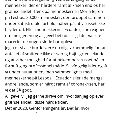
mennesker, der er hårdere ramt af krisen end os her i
grænselandet. Tænk på menneskerne i Moria-lejren
på Lesbos. 20.000 mennesker, der, proppet sammen
under katastrofale forhold, håber på, at virusset ikke
bryder ud. Eller menneskerne i Ecuador, som vågner
om morgenen og alligevel befinder sig i det værste
mareridt de nogen sinde har oplevet.
Jeg tror vi alle burde være utrolig taknemmelig for, at
antallet af smittede ikke er særlig højt i grænselandet
og at vi har mulighed for at bekæmpe virusset på en
fornuftig og professionel måde. Selvfølgelig lider også
vi under situationen, men sammenlignet med
menneskerne på Lesbos, i Ecuador eller i de mange
andre lande, som er hårdt ramt af coronakrisen, har
vi det SÅ godt.
Alligevel vil jeg gerne skrive om, hvordan jeg oplever
grænselandet i disse hårde tider.
Det er 2020. Genforeningens år. Det år, hvor