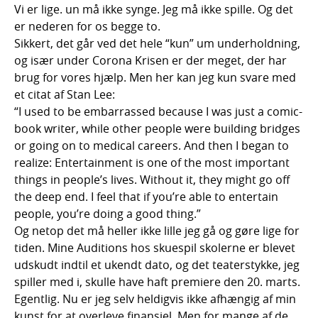
Vi er lige. un må ikke synge. Jeg må ikke spille. Og det
er nederen for os begge to.
Sikkert, det går ved det hele “kun” um underholdning,
og især under Corona Krisen er der meget, der har
brug for vores hjælp. Men her kan jeg kun svare med
et citat af Stan Lee:
“I used to be embarrassed because I was just a comic-
book writer, while other people were building bridges
or going on to medical careers. And then I began to
realize: Entertainment is one of the most important
things in people’s lives. Without it, they might go off
the deep end. I feel that if you’re able to entertain
people, you’re doing a good thing.”
Og netop det må heller ikke lille jeg gå og gøre lige for
tiden. Mine Auditions hos skuespil skolerne er blevet
udskudt indtil et ukendt dato, og det teaterstykke, jeg
spiller med i, skulle have haft premiere den 20. marts.
Egentlig. Nu er jeg selv heldigvis ikke afhængig af min
kunst for at overleve finansiel. Men for mange af de