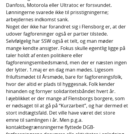
Danfoss, Motorola eller Ultratoc er forsvundet.
Lønningerne svarede ikke til prisstigningerne;
arbejdernes indkomst sank.
Noget der ikke har forandret sig i Flensborg er, at der
udover fagforeninger også er partier tilstede.
Selvfølgelig har SSW også et telt, og man møder
mange kendte ansigter. Fokus skulle egentlig ligge på
taler holdt af enten politikere eller
fagforeningsembedsmænd, men der er næsten ingen
der lytter. 1.maj er en dag man mødes. Ligesom
friluftsmødet til Årsmøde, bare for fagforeningsfolk,
hvor der altid er plads til hyggesnak. Folk kender
hinanden og fornyer solidaritetsbåndet hvert år.
I øjeblikket er der mange af Flensborgs borgere, som
er nødsaget til at gå på “Kurzarbeit”, og har dermed et
stort indtægtsfald. Det ville have været det store
emne til samlingen i år. Men p.g.a.
kontaktbegrænsningerne flyttede DGB-