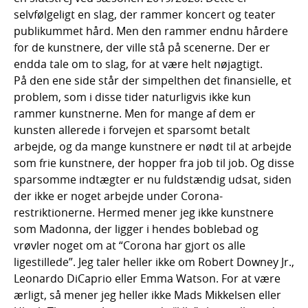
selvfølgeligt en slag, der rammer koncert og teater
publikummet hård. Men den rammer endnu hårdere
for de kunstnere, der ville stå på scenerne. Der er
endda tale om to slag, for at være helt nøjagtigt.
På den ene side står der simpelthen det finansielle, et
problem, som i disse tider naturligvis ikke kun
rammer kunstnerne. Men for mange af dem er
kunsten allerede i forvejen et sparsomt betalt
arbejde, og da mange kunstnere er nødt til at arbejde
som frie kunstnere, der hopper fra job til job. Og disse
sparsomme indtægter er nu fuldstændig udsat, siden
der ikke er noget arbejde under Corona-
restriktionerne. Hermed mener jeg ikke kunstnere
som Madonna, der ligger i hendes boblebad og
vrøvler noget om at “Corona har gjort os alle
ligestillede”. Jeg taler heller ikke om Robert Downey Jr.,
Leonardo DiCaprio eller Emma Watson. For at være
ærligt, så mener jeg heller ikke Mads Mikkelsen eller