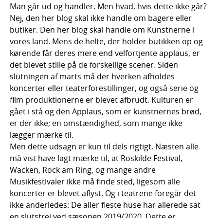
Man går ud og handler. Men hvad, hvis dette ikke går?
Nej, den her blog skal ikke handle om bagere eller
butiker. Den her blog skal handle om Kunstnerne i
vores land. Mens de helte, der holder butikken op og
kørende får deres mere end velfortjente applaus, er
det blevet stille på de forskellige scener. Siden
slutningen af marts må der hverken afholdes
koncerter eller teaterforestillinger, og også serie og
film produktionerne er blevet afbrudt. Kulturen er
gået i stå og den Applaus, som er kunstnernes brød,
er der ikke; en omstændighed, som mange ikke
lægger mærke til.
Men dette udsagn er kun til dels rigtigt. Næsten alle
må vist have lagt mærke til, at Roskilde Festival,
Wacken, Rock am Ring, og mange andre
Musikfestivaler ikke må finde sted, ligesom alle
koncerter er blevet aflyst. Og i teatrene foregår det
ikke anderledes: De aller fleste huse har allerede sat
en slutstrej ved sæsonen 2019/2020. Dette er