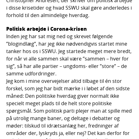
Christopher Andresen, der skriver om politisk arbejde
i disse krisetider og hvad SSWU skal gøre anderledes i
forhold til den almindelige hverdag.
Politisk arbejde i Corona-krisen
Inden jeg har sat mig ned og skrevet følgende
”blogindlæg”, har jeg ikke nødvendigvis startet mine
tanker hos os i SSWU. Jeg startede meget mere bredt,
for når vi alle sammen skal være ”sammen – hver for
sig”, så har alle partier – ungdoms- eller ”store” – de
samme udfordringer.
Jeg kom i mine overvejelser altid tilbage til én stor
forskel, som jeg har bidt mærke i i løbet af den sidste
måned: Den politiske hverdag giver normalt ikke
specielt meget plads til de helt store politiske
spørgsmål. Som politisk parti plejer man at spille med
på utrolig mange baner, og deltage i debatter og
møder: tilskud til idrætsanlæg her, fredninger af
områder der, lyskryds ja, eller nej? Det kan derfor for