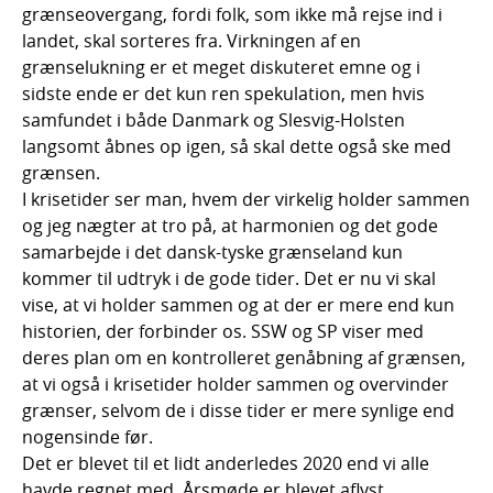
grænseovergang, fordi folk, som ikke må rejse ind i
landet, skal sorteres fra. Virkningen af en
grænselukning er et meget diskuteret emne og i
sidste ende er det kun ren spekulation, men hvis
samfundet i både Danmark og Slesvig-Holsten
langsomt åbnes op igen, så skal dette også ske med
grænsen.
I krisetider ser man, hvem der virkelig holder sammen
og jeg nægter at tro på, at harmonien og det gode
samarbejde i det dansk-tyske grænseland kun
kommer til udtryk i de gode tider. Det er nu vi skal
vise, at vi holder sammen og at der er mere end kun
historien, der forbinder os. SSW og SP viser med
deres plan om en kontrolleret genåbning af grænsen,
at vi også i krisetider holder sammen og overvinder
grænser, selvom de i disse tider er mere synlige end
nogensinde før.
Det er blevet til et lidt anderledes 2020 end vi alle
havde regnet med. Årsmøde er blevet aflyst,