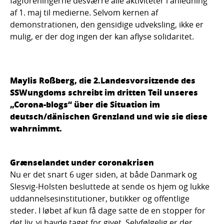
fagforeningerne desværre alle aktiviteter i anledning
af 1. maj til medierne. Selvom kernen af
demonstrationen, den gensidige udveksling, ikke er
mulig, er der dog ingen der kan aflyse solidaritet.
Maylis Roßberg, die 2.Landesvorsitzende des
SSWungdoms schreibt im dritten Teil unseres
„Corona-blogs“ über die Situation im
deutsch/dänischen Grenzland und wie sie diese
wahrnimmt.
Grænselandet under coronakrisen
Nu er det snart 6 uger siden, at både Danmark og
Slesvig-Holsten besluttede at sende os hjem og lukke
uddannelsesinstitutioner, butikker og offentlige
steder. I løbet af kun få dage satte de en stopper for
det liv, vi havde taget for givet. Selvfølgelig er der