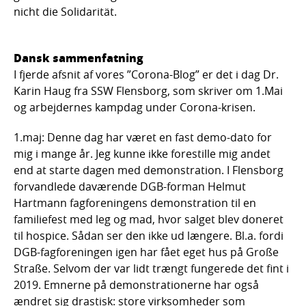
nicht die Solidarität.
Dansk sammenfatning
I fjerde afsnit af vores ”Corona-Blog” er det i dag Dr.
Karin Haug fra SSW Flensborg, som skriver om 1.Mai
og arbejdernes kampdag under Corona-krisen.
1.maj: Denne dag har været en fast demo-dato for
mig i mange år. Jeg kunne ikke forestille mig andet
end at starte dagen med demonstration. I Flensborg
forvandlede daværende DGB-forman Helmut
Hartmann fagforeningens demonstration til en
familiefest med leg og mad, hvor salget blev doneret
til hospice. Sådan ser den ikke ud længere. Bl.a. fordi
DGB-fagforeningen igen har fået eget hus på Große
Straße. Selvom der var lidt trængt fungerede det fint i
2019. Emnerne på demonstrationerne har også
ændret sig drastisk: store virksomheder som