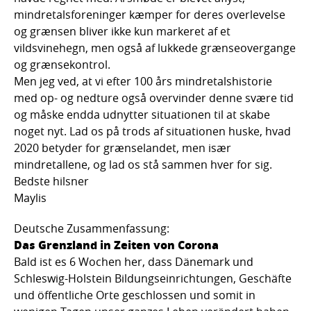
mindretalsforeninger kæmper for deres overlevelse
og grænsen bliver ikke kun markeret af et
vildsvinehegn, men også af lukkede grænseovergange
og grænsekontrol.
Men jeg ved, at vi efter 100 års mindretalshistorie
med op- og nedture også overvinder denne svære tid
og måske endda udnytter situationen til at skabe
noget nyt. Lad os på trods af situationen huske, hvad
2020 betyder for grænselandet, men især
mindretallene, og lad os stå sammen hver for sig.
Bedste hilsner
Maylis
Deutsche Zusammenfassung:
Das Grenzland in Zeiten von Corona
Bald ist es 6 Wochen her, dass Dänemark und
Schleswig-Holstein Bildungseinrichtungen, Geschäfte
und öffentliche Orte geschlossen und somit in