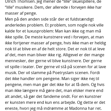
Ulrich Thomsen. Jeg mener de “lille” skuespillere, de
“lille” musikere. Dem, der allerede i forvejen ikke har
masser af penge.
Men på den anden side står der et fuldstændigt
anderledes problem. Et problem, som nogle nok ville
kalde for et luxusproblem: Man kan ikke og man må
ikke spille. De meste kunstnere ved i forvejen, at man
ikke fortjener masser af penge, hvis ikke man er heldig
nok til at blive en af de helt store. Det er nok til at leve
af det, men man bliver ikke rig. Alligevel er der mange
mennesker, der gerne vil blive kunstnere. Der gerne
vil spille i teater. Der gerne vil stå på scenen for at lave
musik. Der vil slamme på Poetryslam scenen. Fordi
det ikke handler om pengene. Man siger ikke nej til
pengene, men man gør det ikke for at få dem. Og hvis
man ikke længere må gøre det, man elsker mere end
alt andet, så gør det fandeme ondt. For en kunstner
er kunsten mere end kun ens arbejde. Og dette er det
eneste, hvori jeg må indrømme at Madonna har ret.