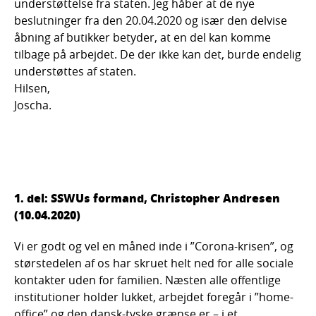
understøttelse fra staten. Jeg håber at de nye
beslutninger fra den 20.04.2020 og især den delvise
åbning af butikker betyder, at en del kan komme
tilbage på arbejdet. De der ikke kan det, burde endelig
understøttes af staten.
Hilsen,
Joscha.
1. del: SSWUs formand, Christopher Andresen
(10.04.2020)
Vi er godt og vel en måned inde i ”Corona-krisen”, og
størstedelen af os har skruet helt ned for alle sociale
kontakter uden for familien. Næsten alle offentlige
institutioner holder lukket, arbejdet foregår i ”home-
office” og den dansk-tyske grænse er – i et