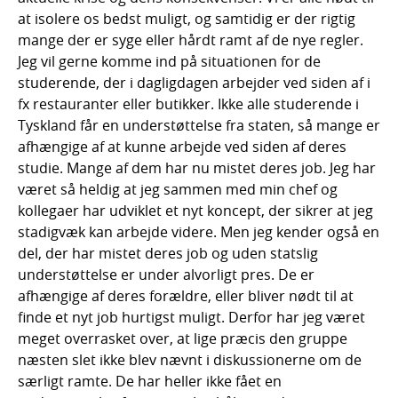
at isolere os bedst muligt, og samtidig er der rigtig
mange der er syge eller hårdt ramt af de nye regler.
Jeg vil gerne komme ind på situationen for de
studerende, der i dagligdagen arbejder ved siden af i
fx restauranter eller butikker. Ikke alle studerende i
Tyskland får en understøttelse fra staten, så mange er
afhængige af at kunne arbejde ved siden af deres
studie. Mange af dem har nu mistet deres job. Jeg har
været så heldig at jeg sammen med min chef og
kollegaer har udviklet et nyt koncept, der sikrer at jeg
stadigvæk kan arbejde videre. Men jeg kender også en
del, der har mistet deres job og uden statslig
understøttelse er under alvorligt pres. De er
afhængige af deres forældre, eller bliver nødt til at
finde et nyt job hurtigst muligt. Derfor har jeg været
meget overrasket over, at lige præcis den gruppe
næsten slet ikke blev nævnt i diskussionerne om de
særligt ramte. De har heller ikke fået en