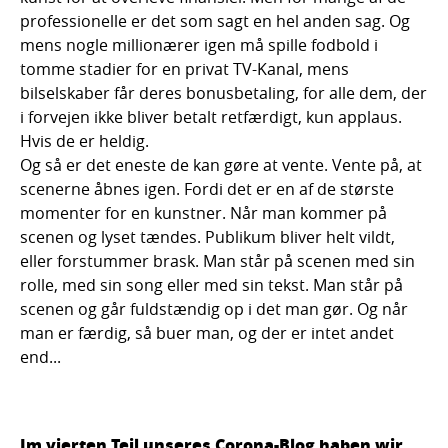
professionelle er det som sagt en hel anden sag. Og
mens nogle millionærer igen må spille fodbold i
tomme stadier for en privat TV-Kanal, mens
bilselskaber får deres bonusbetaling, for alle dem, der
i forvejen ikke bliver betalt retfærdigt, kun applaus.
Hvis de er heldig.
Og så er det eneste de kan gøre at vente. Vente på, at
scenerne åbnes igen. Fordi det er en af de største
momenter for en kunstner. Når man kommer på
scenen og lyset tændes. Publikum bliver helt vildt,
eller forstummer brask. Man står på scenen med sin
rolle, med sin song eller med sin tekst. Man står på
scenen og går fuldstændig op i det man gør. Og når
man er færdig, så buer man, og der er intet andet
end...
Im vierten Teil unseres Corona-Blog haben wir