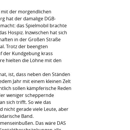
er mit der morgendlichen
urg hat der damalige DGB-
macht: das Spielmobil brachte
das Hospiz. Inzwischen hat sich
haften in der Großen Straße
al. Trotz der beengten
auf der Kundgebung krass
re hielten die Löhne mit den
at, ist, dass neben den Ständen
jedem Jahr mit einem kleinen Zelt
ntlich sollen kämpferische Reden
oder weniger scheppernde
 sich trifft. So wie das
 nicht gerade viele Leute, aber
lidarische Band.
kommenseinbußen. Das wäre DAS
Kontaktbeschränkungen alle