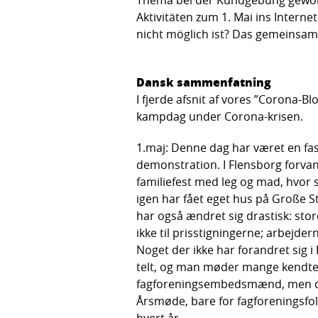
Aktivitäten zum 1. Mai ins Intern
nicht möglich ist? Das gemeinsame 
Dansk sammenfatning
I fjerde afsnit af vores ”Corona-B
kampdag under Corona-krisen.
1.maj: Denne dag har været en fas
demonstration. I Flensborg forv
familiefest med leg og mad, hvor s
igen har fået eget hus på Große S
har også ændret sig drastisk: st
ikke til prisstigningerne; arbejde
Noget der ikke har forandret sig i
telt, og man møder mange kendte an
fagforeningsembedsmænd, men der 
Årsmøde, bare for fagforeningsfolk
hvert år.