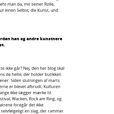
teht man da, mit seiner Rolle,
r einen Selbst, die Kunst, und
ordan han og andre kunstnere
st.
 ikke går? Nej, den her blog skal
ns de helte, der holder butikken
cener. Siden slutningen af marts
erne er blevet afbrudt. Kulturen
ange ikke lægger mærke til.
estival, Wacken, Rock am Ring, og
eatrene foregår det ikke
 selvfølgeligt en slag, der rammer