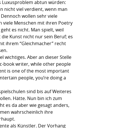
ls Luxusproblem abtun würden:
n nicht viel verdient, wenn man
 Dennoch wollen sehr viele
 viele Menschen mit ihren Poetry
eht es nicht. Man spielt, weil
die Kunst nicht nur sein Beruf; es
 mit ihrem “Gleichmacher” recht
ssen.
 wichtiges. Aber an dieser Stelle
c-book writer, while other people
ent is one of the most important
 entertain people, you’re doing a
ielschulen sind bis auf Weiteres
ollen. Hätte. Nun bin ich zum
ht es da aber wie gesagt anders,
irmen wahrscheinlich ihre
erhaupt.
ente als Künstler. Der Vorhang