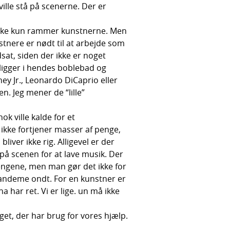
lle stå på scenerne. Der er
s ikke kun rammer kunstnerne. Men
tnere er nødt til at arbejde som
sat, siden der ikke er noget
igger i hendes boblebad og
ney Jr., Leonardo DiCaprio eller
. Jeg mener de “lille”
k ville kalde for et
ikke fortjener masser af penge,
bliver ikke rig. Alligevel er der
 på scenen for at lave musik. Der
pengene, men man gør det ikke for
fandeme ondt. For en kunstner er
har ret. Vi er lige. un må ikke
et, der har brug for vores hjælp.