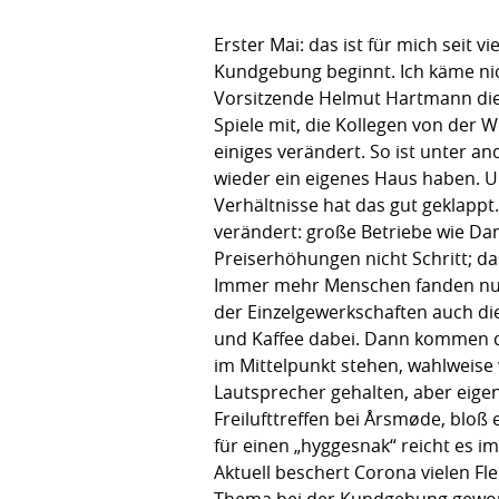
Erster Mai: das ist für mich seit
Kundgebung beginnt. Ich käme nic
Vorsitzende Helmut Hartmann die
Spiele mit, die Kollegen von der 
einiges verändert. So ist unter
wieder ein eigenes Haus haben. U
Verhältnisse hat das gut geklapp
verändert: große Betriebe wie Dan
Preiserhöhungen nicht Schritt; 
Immer mehr Menschen fanden nur n
der Einzelgewerkschaften auch die 
und Kaffee dabei. Dann kommen di
im Mittelpunkt stehen, wahlweise
Lautsprecher gehalten, aber eigent
Freilufttreffen bei Årsmøde, bloß
für einen „hyggesnak“ reicht es i
Aktuell beschert Corona vielen 
Thema bei der Kundgebung geword