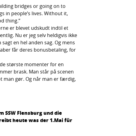
ilding bridges or going on to
 in people’s lives. Without it,
od thing.”
erne er blevet udskudt indtil et
ntlig. Nu er jeg selv heldigvis ikke
om sagt en hel anden sag. Og mens
kaber får deres bonusbetaling, for
f de største momenter for en
tummer brask. Man står på scenen
det man gør. Og når man er færdig,
om SSW Flensburg und die
reibt heute was der 1.Mai für