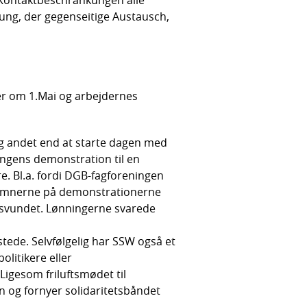
ung, der gegenseitige Austausch,
ver om 1.Mai og arbejdernes
ig andet end at starte dagen med
gens demonstration til en
e. Bl.a. fordi DGB-fagforeningen
9. Emnerne på demonstrationerne
orsvundet. Lønningerne svarede
stede. Selvfølgelig har SSW også et
olitikere eller
igesom friluftsmødet til
en og fornyer solidaritetsbåndet