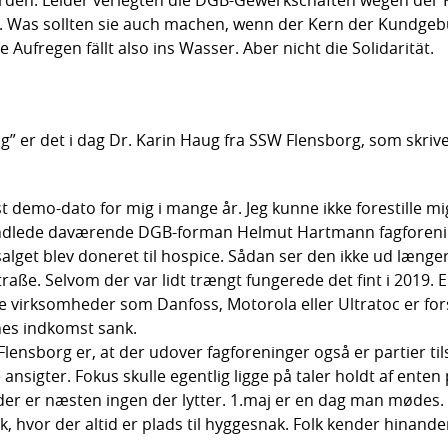
et. Was sollten sie auch machen, wenn der Kern der Kundgeb
Aufregen fällt also ins Wasser. Aber nicht die Solidarität.
log” er det i dag Dr. Karin Haug fra SSW Flensborg, som skri
t demo-dato for mig i mange år. Jeg kunne ikke forestille m
andlede daværende DGB-forman Helmut Hartmann fagforenin
alget blev doneret til hospice. Sådan ser den ikke ud længer
traße. Selvom der var lidt trængt fungerede det fint i 201
ore virksomheder som Danfoss, Motorola eller Ultratoc er f
rnes indkomst sank.
 Flensborg er, at der udover fagforeninger også er partier til
sigter. Fokus skulle egentlig ligge på taler holdt af enten p
er næsten ingen der lytter. 1.maj er en dag man mødes. L
, hvor der altid er plads til hyggesnak. Folk kender hinand