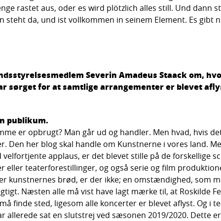
nge rastet aus, oder es wird plötzlich alles still. Und dann s
 steht da, und ist vollkommen in seinem Element. Es gibt nu
 landsstyrelsesmedlem Severin Amadeus Staack om, hv
ar sørget for at samtlige arrangementer er blevet afly
en publikum.
me er opbrugt? Man går ud og handler. Men hvad, hvis dette
er. Den her blog skal handle om Kunstnerne i vores land. Me
elfortjente applaus, er det blevet stille på de forskellige s
eller teaterforestillinger, og også serie og film produktion
m er kunstnernes brød, er der ikke; en omstændighed, som m
igtigt. Næsten alle må vist have lagt mærke til, at Roskilde F
å finde sted, ligesom alle koncerter er blevet aflyst. Og i t
ar allerede sat en slutstrej ved sæsonen 2019/2020. Dette er