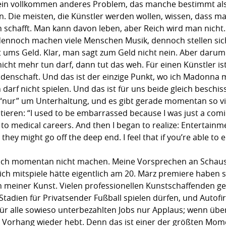
r ein vollkommen anderes Problem, das manche bestimmt a
. Die meisten, die Künstler werden wollen, wissen, dass ma
 schafft. Man kann davon leben, aber Reich wird man nicht.
ennoch machen viele Menschen Musik, dennoch stellen sich
t ums Geld. Klar, man sagt zum Geld nicht nein. Aber darum g
cht mehr tun darf, dann tut das weh. Für einen Künstler ist 
eidenschaft. Und das ist der einzige Punkt, wo ich Madonna
h darf nicht spielen. Und das ist für uns beide gleich beschi
“nur” um Unterhaltung, und es gibt gerade momentan so viel
itieren: “I used to be embarrassed because I was just a comi
 to medical careers. And then I began to realize: Entertainm
, they might go off the deep end. I feel that if you’re able to
 ich momentan nicht machen. Meine Vorsprechen an Schausp
ich mitspiele hätte eigentlich am 20. März premiere haben s
on meiner Kunst. Vielen professionellen Kunstschaffenden ge
Stadien für Privatsender Fußball spielen dürfen, und Autof
ür alle sowieso unterbezahlten Jobs nur Applaus; wenn üb
r Vorhang wieder hebt. Denn das ist einer der größten Mom