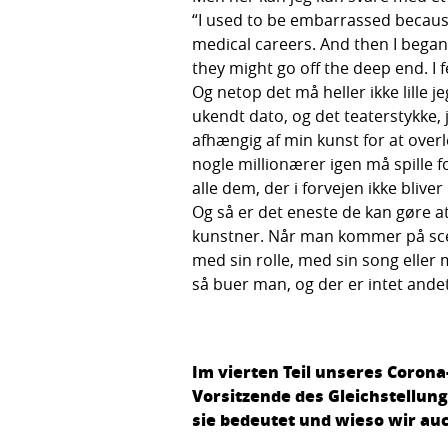
“I used to be embarrassed because
medical careers. And then I began 
they might go off the deep end. I f
Og netop det må heller ikke lille j
ukendt dato, og det teaterstykke, j
afhængig af min kunst for at over
nogle millionærer igen må spille f
alle dem, der i forvejen ikke blive
Og så er det eneste de kan gøre a
kunstner. Når man kommer på scen
med sin rolle, med sin song eller
så buer man, og der er intet andet
Im vierten Teil unseres Coron
Vorsitzende des Gleichstellung
sie bedeutet und wieso wir au