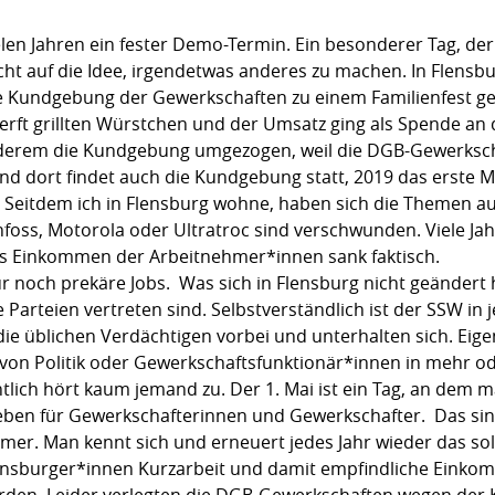
 vielen Jahren ein fester Demo-Termin. Ein besonderer Tag, d
ht auf die Idee, irgendetwas anderes zu machen. In Flensb
 Kundgebung der Gewerkschaften zu einem Familienfest ge
Werft grillten Würstchen und der Umsatz ging als Spende an 
 anderem die Kundgebung umgezogen, weil die DGB-Gewerksc
nd dort findet auch die Kundgebung statt, 2019 das erste M
t. Seitdem ich in Flensburg wohne, haben sich die Themen 
foss, Motorola oder Ultratroc sind verschwunden. Viele Jah
das Einkommen der Arbeitnehmer*innen sank faktisch.
och prekäre Jobs. Was sich in Flensburg nicht geändert h
Parteien vertreten sind. Selbstverständlich ist der SSW in 
e üblichen Verdächtigen vorbei und unterhalten sich. Eige
 von Politik oder Gewerkschaftsfunktionär*innen in mehr 
lich hört kaum jemand zu. Der 1. Mai ist ein Tag, an dem man
 eben für Gewerkschafterinnen und Gewerkschafter. Das sind
mmer. Man kennt sich und erneuert jedes Jahr wieder das so
Flensburger*innen Kurzarbeit und damit empfindliche Ein
en. Leider verlegten die DGB-Gewerkschaften wegen der 