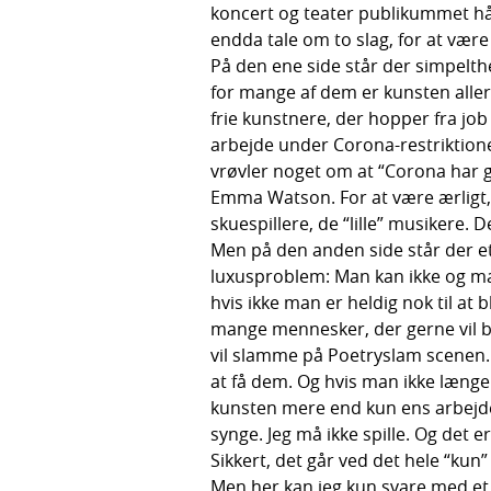
koncert og teater publikummet hå
endda tale om to slag, for at være 
På den ene side står der simpelth
for mange af dem er kunsten aller
frie kunstnere, der hopper fra job
arbejde under Corona-restriktion
vrøvler noget om at “Corona har gjo
Emma Watson. For at være ærligt, 
skuespillere, de “lille” musikere. 
Men på den anden side står der et
luxusproblem: Man kan ikke og man
hvis ikke man er heldig nok til at bl
mange mennesker, der gerne vil bli
vil slamme på Poetryslam scenen. 
at få dem. Og hvis man ikke længe
kunsten mere end kun ens arbejde.
synge. Jeg må ikke spille. Og det e
Sikkert, det går ved det hele “ku
Men her kan jeg kun svare med et c