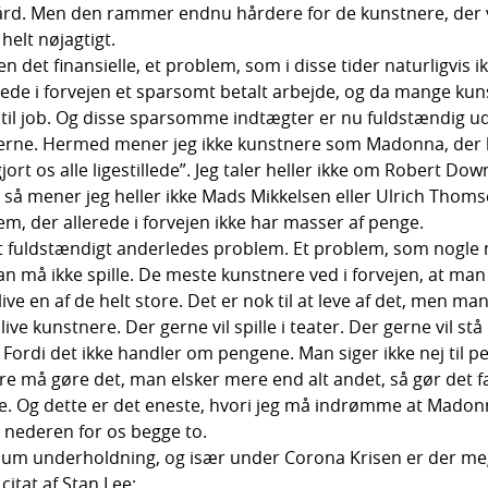
rd. Men den rammer endnu hårdere for de kunstnere, der vi
helt nøjagtigt.
en det finansielle, et problem, som i disse tider naturligvi
ede i forvejen et sparsomt betalt arbejde, og da mange kuns
 til job. Og disse sparsomme indtægter er nu fuldstændig ud
erne. Hermed mener jeg ikke kunstnere som Madonna, der l
rt os alle ligestillede”. Jeg taler heller ikke om Robert Dow
så mener jeg heller ikke Mads Mikkelsen eller Ulrich Thomsen
Dem, der allerede i forvejen ikke har masser af penge.
 fuldstændigt anderledes problem. Et problem, som nogle no
 må ikke spille. De meste kunstnere ved i forvejen, at man 
ive en af de helt store. Det er nok til at leve af det, men man 
ve kunstnere. Der gerne vil spille i teater. Der gerne vil stå
Fordi det ikke handler om pengene. Man siger ikke nej til 
re må gøre det, man elsker mere end alt andet, så gør det 
 Og dette er det eneste, hvori jeg må indrømme at Madonna 
r nederen for os begge to.
n” um underholdning, og især under Corona Krisen er der meg
itat af Stan Lee: