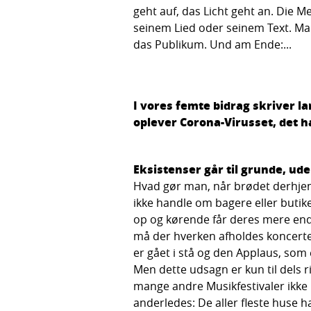
geht auf, das Licht geht an. Die Me
seinem Lied oder seinem Text. Man
das Publikum. Und am Ende:...
I vores femte bidrag skriver
oplever Corona-Virusset, det h
Eksistenser går til grunde, ud
Hvad gør man, når brødet derhjem
ikke handle om bagere eller butik
op og kørende får deres mere end v
må der hverken afholdes koncerter 
er gået i stå og den Applaus, so
Men dette udsagn er kun til dels r
mange andre Musikfestivaler ikke m
anderledes: De aller fleste huse h