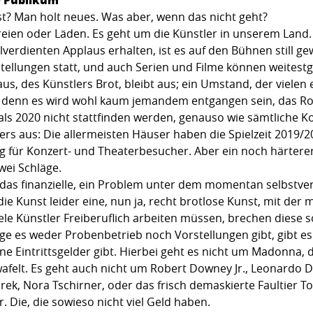
st? Man holt neues. Was aber, wenn das nicht geht?
reien oder Läden. Es geht um die Künstler in unserem Land.
lverdienten Applaus erhalten, ist es auf den Bühnen still g
ellungen statt, und auch Serien und Filme können weitest
laus, des Künstlers Brot, bleibt aus; ein Umstand, der vielen 
st, denn es wird wohl kaum jemandem entgangen sein, das Ro
vals 2020 nicht stattfinden werden, genauso wie sämtliche K
ers aus: Die allermeisten Häuser haben die Spielzeit 2019/
lag für Konzert- und Theaterbesucher. Aber ein noch härterer
wei Schläge.
l das finanzielle, ein Problem unter dem momentan selbst
t die Kunst leider eine, nun ja, recht brotlose Kunst, mit de
ele Künstler Freiberuflich arbeiten müssen, brechen dies
 es weder Probenbetrieb noch Vorstellungen gibt, gibt es 
e Eintrittsgelder gibt. Hierbei geht es nicht um Madonna, 
felt. Es geht auch nicht um Robert Downey Jr., Leonardo 
ek, Nora Tschirner, oder das frisch demaskierte Faultier To
r. Die, die sowieso nicht viel Geld haben.