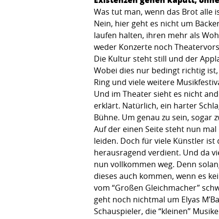
Was tut man, wenn das Brot alle i
Nein, hier geht es nicht um Bäcke
laufen halten, ihren mehr als Woh
weder Konzerte noch Theatervorst
Die Kultur steht still und der App
Wobei dies nur bedingt richtig i
Ring und viele weitere Musikfesti
Und im Theater sieht es nicht and
erklärt. Natürlich, ein harter Sch
Bühne. Um genau zu sein, sogar z
Auf der einen Seite steht nun ma
leiden. Doch für viele Künstler is
herausragend verdient. Und da vi
nun vollkommen weg. Denn solange
dieses auch kommen, wenn es kein
vom “Großen Gleichmacher” schwa
geht noch nichtmal um Elyas M’Bar
Schauspieler, die “kleinen” Musike