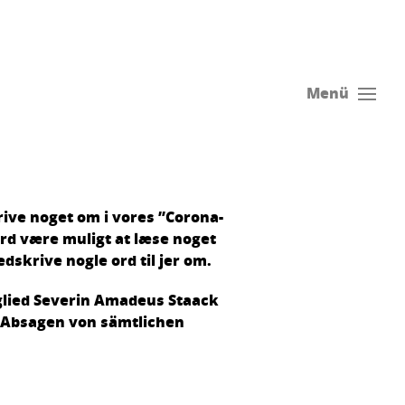
Menü
krive noget om i vores ”Corona-
ord være muligt at læse noget
dskrive nogle ord til jer om.
glied Severin Amadeus Staack
 Absagen von sämtlichen