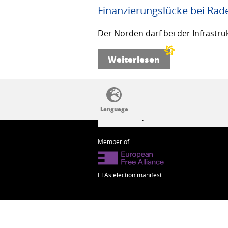
Finanzierungslücke bei Rad
Der Norden darf bei der Infrastru
Weiterlesen
SSW politics from A to Z
Member of
EFAs election manifest