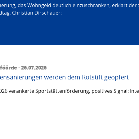
erung, das Wohngeld deutlich einzuschränken, erklärt der
tag, Christian Dirschauer:
föörde
· 26.07.2026
ttensanierungen werden dem Rotstift geopfert
26 verankerte Sportstättenförderung, positives Signal: Inte