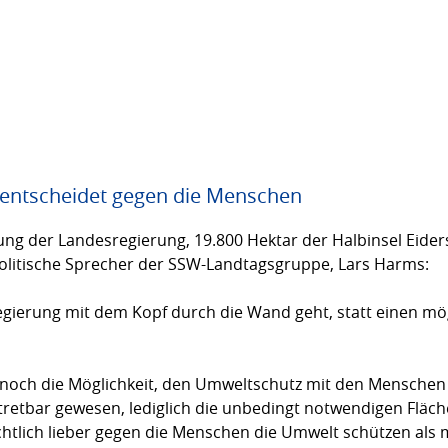
 entscheidet gegen die Menschen
ng der Landesregierung, 19.800 Hektar der Halbinsel Eider
oli­tische Sprecher der SSW-Landtags­gruppe, Lars Harms:
esregierung mit dem Kopf durch die Wand geht, statt einen 
och die Möglichkeit, den Umwelt­schutz mit den Menschen 
tretbar gewesen, lediglich die unbedingt not­wendigen Fläc
ichtlich lieber gegen die Menschen die Umwelt schützen als m