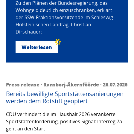
Zu den Plänen der Bundesregierung, das
Wohngeld deutlich einzuschränken, erklärt
der SSW-Fraktionsvorsitzende im Schleswig-
Holsteinischen Landtag, Christian
Dirschauer:
Weiterlesen
Press release ·
Ransborj-Äkernföörde
· 26.07.2026
Bereits bewilligte Sportstättensanierungen
werden dem Rotstift geopfert
CDU verhindert die im Haushalt 2026 verankerte
Sportstättenförderung, positives Signal: Interreg 7a
geht an den Start