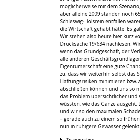
möglicherweise mit dem Szenario,
aber alleine 2009 standen noch 6
Schleswig-Holstein entfallen wär
die Wirtschaft gehabt hätte. Es g
Wir stehen also heute hier kurz v
Drucksache 19/634 nachlesen. Wi
wenn das Grundgeschäft, der Verk
alle anderen Geschäftsgrundlagen
Eigentümerschaft eine gute Chanc
zu, dass wir weiterhin selbst das
Haftungsrisiken minimieren bzw. 
abschließen können und uns so 
das Problem übersichtlicher und s
wüssten, wie das Ganze ausgeht. D
und wir so den maximalen Schade
– gerade auch zu einem so frühen 
nun in ruhigere Gewässer gelenkt
To overview