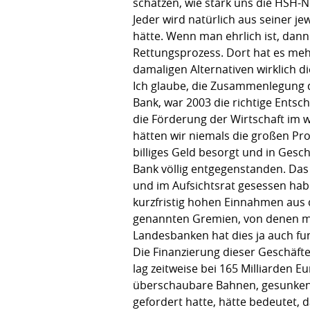
schätzen, wie stark uns die HSH-
Jeder wird natürlich aus seiner 
hätte. Wenn man ehrlich ist, dann 
Rettungsprozess. Dort hat es meh
damaligen Alternativen wirklich 
Ich glaube, die Zusammenlegung 
Bank, war 2003 die richtige Ents
die Förderung der Wirtschaft im 
hätten wir niemals die großen P
billiges Geld besorgt und in Gesc
Bank völlig entgegenstanden. Das
und im Aufsichtsrat gesessen haben
kurzfristig hohen Einnahmen aus 
genannten Gremien, von denen man
Landesbanken hat dies ja auch fun
Die Finanzierung dieser Geschäft
lag zeitweise bei 165 Milliarden Eu
überschaubare Bahnen, gesunken. 
gefordert hatte, hätte bedeutet,