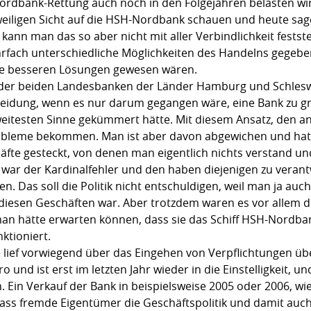
Nordbank-Rettung auch noch in den Folgejahren belasten wi
jeweiligen Sicht auf die HSH-Nordbank schauen und heute sa
kann man das so aber nicht mit aller Verbindlichkeit festst
rfach unterschiedliche Möglichkeiten des Handelns gegebe
die besseren Lösungen gewesen wären.
der beiden Landesbanken der Länder Hamburg und Schleswig
cheidung, wenn es nur darum gegangen wäre, eine Bank zu gr
weitesten Sinne gekümmert hätte. Mit diesem Ansatz, den an
robleme bekommen. Man ist aber davon abgewichen und hat 
häfte gesteckt, von denen man eigentlich nichts verstand un
 war der Kardinalfehler und den haben diejenigen zu veran
. Das soll die Politik nicht entschuldigen, weil man ja auch 
diesen Geschäften war. Aber trotzdem waren es vor allem d
 hätte erwarten können, dass sie das Schiff HSH-Nordbank
ktioniert.
e lief vorwiegend über das Eingehen von Verpflichtungen üb
ro und ist erst im letzten Jahr wieder in die Einstelligkeit, u
Ein Verkauf der Bank in beispielsweise 2005 oder 2006, wi
 dass fremde Eigentümer die Geschäftspolitik und damit au