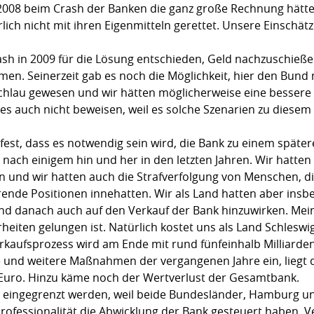
 2008 beim Crash der Banken die ganz große Rechnung hätte
lich nicht mit ihren Eigenmitteln gerettet. Unsere Einschätz
sh in 2009 für die Lösung entschieden, Geld nachzuschieß
men. Seinerzeit gab es noch die Möglichkeit, hier den Bund
chlau gewesen und wir hätten möglicherweise eine bessere
es auch nicht beweisen, weil es solche Szenarien zu diesem
est, dass es notwendig sein wird, die Bank zu einem später
 nach einigem hin und her in den letzten Jahren. Wir hatt
sen und wir hatten auch die Strafverfolgung von Menschen, 
ende Positionen innehatten. Wir als Land hatten aber insbe
d danach auch auf den Verkauf der Bank hinzuwirken. Mein 
eiten gelungen ist. Natürlich kostet uns als Land Schleswi
erkaufsprozess wird am Ende mit rund fünfeinhalb Milliard
und weitere Maßnahmen der vergangenen Jahre ein, liegt der
n Euro. Hinzu käme noch der Wertverlust der Gesamtbank.
o eingegrenzt werden, weil beide Bundesländer, Hamburg un
Professionalität die Abwicklung der Bank gesteuert haben. 