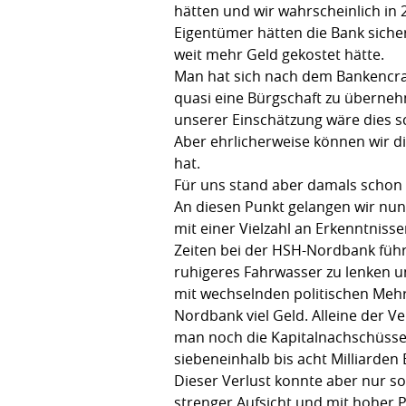
hätten und wir wahrscheinlich in
Eigentümer hätten die Bank sicher
weit mehr Geld gekostet hätte.
Man hat sich nach dem Bankencra
quasi eine Bürgschaft zu überneh
unserer Einschätzung wäre dies s
Aber ehrlicherweise können wir di
hat.
Für uns stand aber damals schon f
An diesen Punkt gelangen wir nun
mit einer Vielzahl an Erkenntnis
Zeiten bei der HSH-Nordbank führ
ruhigeres Fahrwasser zu lenken un
mit wechselnden politischen Mehrh
Nordbank viel Geld. Alleine der V
man noch die Kapitalnachschüsse 
siebeneinhalb bis acht Milliarde
Dieser Verlust konnte aber nur s
strenger Aufsicht und mit hoher 