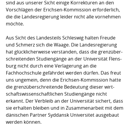
sind aus unserer Sicht einige Korrekturen an den
Vorschlägen der Erichsen-Kom­mis­sion erfor­der­lich,
die die Landesregierung leider nicht alle vornehmen
möchte.
Aus Sicht des Landesteils Schleswig halten Freude
und Schmerz sich die Waage. Die Lan­des­re­gie­­rung
hat glücklicherweise verstanden, dass die grenzüber­
schrei­tenden Stu­­dien­­gänge an der Universität Flens­
burg nicht durch eine Verlagerung an die
Fachhochschule gefährdet wer­den dürfen. Das freut
uns ungemein, denn die Erichsen-Kommission hatte
die grenz­über­schrei­ten­de Bedeutung dieser wirt­
schafts­­wis­sen­schaftlichen Studiengänge nicht
erkannt. Der Ver­bleib an der Universität sichert, dass
sie erhal­ten bleiben und in Zusam­men­arbeit mit dem
dänischen Partner Syddansk Univer­sitet ausgebaut
wer­den können.