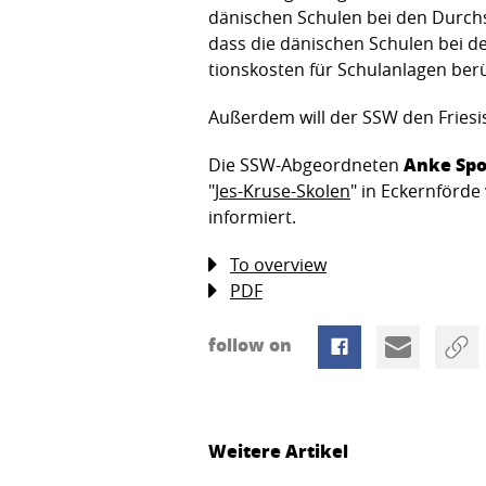
däni­schen Schulen bei den Durchs
dass die dänischen Schulen bei d
tionskosten für Schul­anla­gen be
Außerdem will der SSW den Friesis
Anke Sp
Die SSW-Abgeordneten
"
Jes-Kruse-Skolen
" in Eckernförde
informiert.
To overview
PDF
follow on
Weitere Artikel