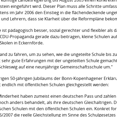
lstein einge­führt wird. Dieser Plan muss alle Schritte umfa
tens im Jahr 2006 den Einstieg in die flächen­deckende unge
n und Lehrern, dass sie Klarheit über die Reformpläne be
 ist pädagogisch besser, sozial gerechter und flexi­bler als
DU-Propaganda gerade dazu beitragen, kleine Schulen auf 
-Skolen in Eckernförde.
and zu fahren, um zu sehen, wie die ungeteilte Schule bis z
sehr gute Erfahrungen mit der ungeteilten Schule gemacht un
chleswig auf eine neun­jährige Gemeinschafts­schule um."
igen 50-jährigen Jubiläums der Bonn-Kopenha­gener Erklä­r
endlich mit öffentlichen Schulen gleichgestellt werden:
inderheit haben zumeist einen deutschen Pass und zahlen 
ch anders behandelt, als ihre deutschen Gleichaltrigen. De
ischen Schulen mit den öffentlichen Schulen ein. Konkret for
2007 die reelle Gleichstellung im Sinne des Schulgesetzes 