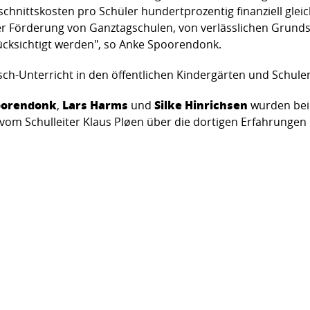
chnittskosten pro Schüler hundert­prozentig finanziell gleic
er Förderung von Ganz­tagschulen, von verlässlichen Grunds
rück­sichtigt werden", so Anke Spoorendonk.
ch-Unterricht in den öffentlichen Kindergärten und Schulen
oorendonk
Lars Harms
Silke Hinrichsen
,
und
wurden bei 
 vom Schulleiter Klaus Pløen über die dortigen Erfahrungen 