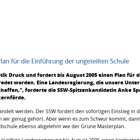
lan für die Einführung der ungeteilten Schule
tik Druck und fordert bis August 2005 einen Plan für d
eredet worden. Eine Landesregierung, die unsere Unte
haffen,", forderte die SSW-Spitzen­kandi­datin Anke S
kernförde.
delt werden. Der SSW fordert den sofor­tigen Einstieg in d
n wir genug gehört. Aber wenn es zum Schwur kommt, dann 
dschule ebenso abgelehnt wie der Grüne Masterplan.
 künftige Landesregierung bis August 2005 einen kon­kreten