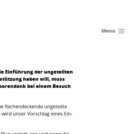
Menu
ie Einfüh­rung der ungeteilten
rstützung haben will, muss
pooren­donk bei einem Besuch
ie flächendeckende ungeteilte
wird unser Vorschlag eines Ein­
 Plan vorlegt, wie und wann die