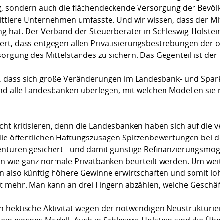
g, sondern auch die flächendeckende Versorgung der Bevö
mittlere Unternehmen umfasste. Und wir wissen, dass der M
g hat. Der Verband der Steuerberater in Schleswig-Holste
dert, dass entgegen allen Privatisierungsbestrebungen der ö
rgung des Mittelstandes zu sichern. Das Gegenteil ist der F
igt, dass sich große Veränderungen im Landesbank- und Spa
nd alle Landesbanken überlegen, mit welchen Modellen sie n
nicht kritisieren, denn die Landesbanken haben sich auf d
die öffentlichen Haftungszusagen Spitzenbewertungen bei de
enturen gesichert - und damit günstige Refinanzierungsmög
n wie ganz normale Privatbanken beurteilt werden. Um wei
also künftig höhere Gewinne erwirtschaften und somit lohnt
 mehr. Man kann an drei Fingern abzählen, welche Geschäf
rn hektische Aktivität wegen der notwendigen Neustrukturi
sein eigenes Modell. Auch in Schleswig-Holstein sind die Ü