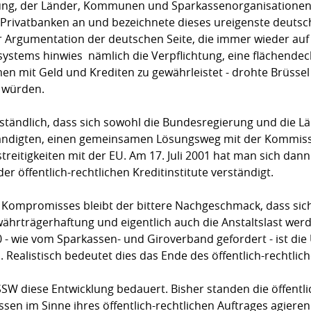
ung, der Länder, Kommunen und Sparkassenorganisationen 
Privatbanken an und bezeichnete dieses ureigenste deutsc
 Argumentation der deutschen Seite, die immer wieder auf
systems hinwies  nämlich die Verpflichtung, eine flächende
n mit Geld und Krediten zu gewährleistet - drohte Brüssel
 würden.
rständlich, dass sich sowohl die Bundesregierung und die L
ndigten, einen gemeinsamen Lösungsweg mit der Kommissi
treitigkeiten mit der EU. Am 17. Juli 2001 hat man sich da
r öffentlich-rechtlichen Kreditinstitute verständigt.
n Kompromisses bleibt der bittere Nachgeschmack, dass sic
ährträgerhaftung und eigentlich auch die Anstaltslast werde
- wie vom Sparkassen- und Giroverband gefordert - ist die Ü
. Realistisch bedeutet dies das Ende des öffentlich-rechtli
r SSW diese Entwicklung bedauert. Bisher standen die öffent
sen im Sinne ihres öffentlich-rechtlichen Auftrages agieren 