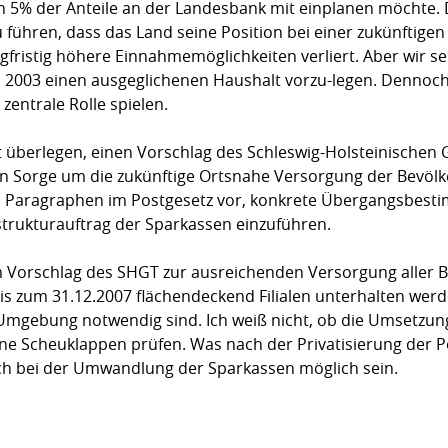
5% der Anteile an der Landesbank mit einplanen möchte. D
 führen, dass das Land seine Position bei einer zukünftige
gfristig höhere Einnahmemöglichkeiten verliert. Aber wir se
s, 2003 einen ausgeglichenen Haushalt vorzu-legen. Dennoch
entrale Rolle spielen.
t überlegen, einen Vorschlag des Schleswig-Holsteinischen
n Sorge um die zukünftige Ortsnahe Versorgung der Bevölk
m Paragraphen im Postgesetz vor, konkrete Übergangsbest
strukturauftrag der Sparkassen einzuführen.
m Vorschlag des SHGT zur ausreichenden Versorgung aller 
is zum 31.12.2007 flächendeckend Filialen unterhalten werd
Umgebung notwendig sind. Ich weiß nicht, ob die Umsetzung
 ohne Scheuklappen prüfen. Was nach der Privatisierung der P
 bei der Umwandlung der Sparkassen möglich sein.