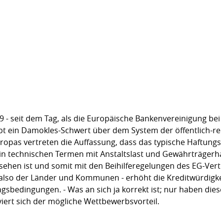
 - seit dem Tag, als die Europäische Bankenvereinigung b
t ein Damokles-Schwert über dem System der öffentlich-rech
opas vertreten die Auffassung, dass das typische Haftungss
s in technischen Termen mit Anstaltslast und Gewährträgerha
usehen ist und somit mit den Beihilferegelungen des EG-Vert
 also der Länder und Kommunen - erhöht die Kreditwürdigkei
ngsbedingungen. - Was an sich ja korrekt ist; nur haben di
viert sich der mögliche Wettbewerbsvorteil.