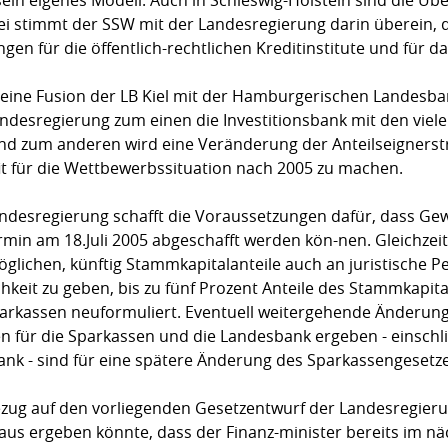
 stimmt der SSW mit der Landesregierung darin überein, d
n für die öffentlich-rechtlichen Kreditinstitute und für d
eine Fusion der LB Kiel mit der Hamburgerischen Landesba
e Landesregierung zum einen die Investitionsbank mit den v
d zum anderen wird eine Veränderung der Anteilseignerst
fit für die Wettbewerbssituation nach 2005 zu machen.
andesregierung schafft die Voraussetzungen dafür, dass G
rmin am 18.Juli 2005 abgeschafft werden kön-nen. Gleichzeit
glichen, künftig Stammkapitalanteile auch an juristische P
hkeit zu geben, bis zu fünf Prozent Anteile des Stammkapi
rkassen neuformuliert. Eventuell weitergehende Änderunge
 für die Sparkassen und die Landesbank ergeben - einschl
ank - sind für eine spätere Änderung des Sparkassengesetz
Bezug auf den vorliegenden Gesetzentwurf der Landesregier
raus ergeben könnte, dass der Finanz-minister bereits im n