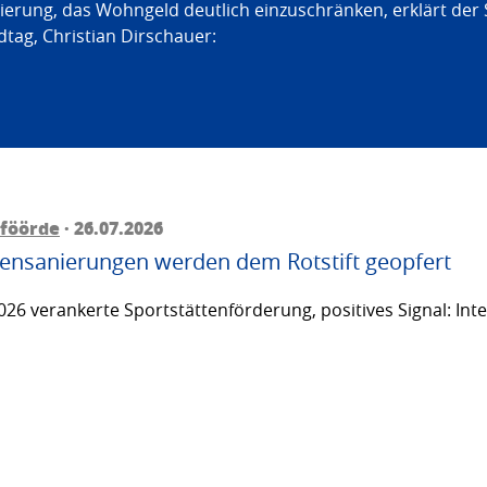
erung, das Wohngeld deutlich einzuschränken, erklärt der
tag, Christian Dirschauer:
föörde
· 26.07.2026
ttensanierungen werden dem Rotstift geopfert
26 verankerte Sportstättenförderung, positives Signal: Inte