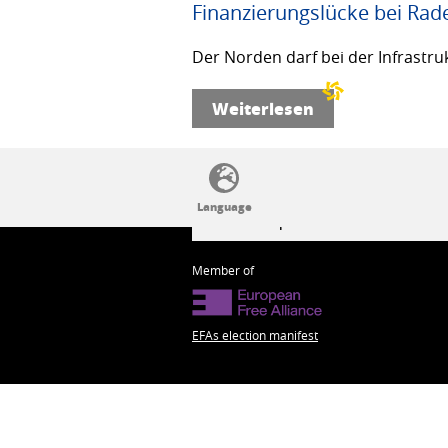
Finanzierungslücke bei Rad
Der Norden darf bei der Infrastru
Weiterlesen
SSW politics from A to Z
Member of
EFAs election manifest