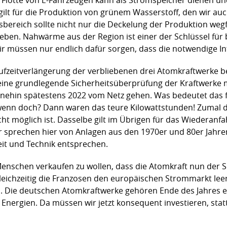
 gilt für die Produktion von grünem Wasserstoff, den wir 
ereich sollte nicht nur die Deckelung der Produktion wegf
en. Nahwärme aus der Region ist einer der Schlüssel für be
ir müssen nur endlich dafür sorgen, dass die notwendige In
fzeitverlängerung der verbliebenen drei Atomkraftwerke be
keine grundlegende Sicherheitsüberprüfung der Kraftwerke
hnehin spätestens 2022 vom Netz gehen. Was bedeutet das f
, wenn doch? Dann waren das teure Kilowattstunden! Zumal d
cht möglich ist. Dasselbe gilt im Übrigen für das Wiederanf
ir sprechen hier von Anlagen aus den 1970er und 80er Jahre
eit und Technik entsprechen.
enschen verkaufen zu wollen, dass die Atomkraft nun der Sc
eichzeitig die Franzosen den europäischen Strommarkt leer 
en. Die deutschen Atomkraftwerke gehören Ende des Jahres e
 Energien. Da müssen wir jetzt konsequent investieren, sta