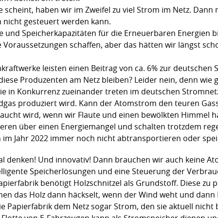
e scheint, haben wir im Zweifel zu viel Strom im Netz. Dan
 nicht gesteuert werden kann.
e und Speicherkapazitäten für die Erneuerbaren Energien b
e Voraussetzungen schaffen, aber das hätten wir längst sch
kraftwerke leisten einen Beitrag von ca. 6% zur deutschen 
 diese Produzenten am Netz bleiben? Leider nein, denn wie 
ie in Konkurrenz zueinander treten im deutschen Stromnet
dgas produziert wird. Kann der Atomstrom den teuren Gass
braucht wird, wenn wir Flaute und einen bewölkten Himmel 
tieren über einen Energiemangel und schalten trotzdem re
ihn im Jahr 2022 immer noch nicht abtransportieren oder sp
 denken! Und innovativ! Dann brauchen wir auch keine Ato
telligente Speicherlösungen und eine Steuerung der Verbr
Papierfabrik benötigt Holzschnitzel als Grundstoff. Diese zu p
en das Holz dann häckselt, wenn der Wind weht und dann 
e Papierfabrik dem Netz sogar Strom, den sie aktuell nicht 
Flotte von E-Fahrzeugen kann als Stromspeicher dienen un