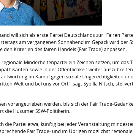
d will sich als erste Partei Deutschlands zur "Fairen Parte
rteitags am vergangenen Sonnabend im Gepäck wird der S
e den Kriterien des fairen Handels (Fair Trade) anpassen.
s regionale Minderheitenpartei ein Zeichen setzen, um das 
athisanten sowie in der Öffentlichkeit weiter auszubreiten
erantwortung im Kampf gegen soziale Ungerechtigkeiten und
itten Welt und bei uns vor Ort", sagt Sybilla Nitsch, stellv
sen vorangetrieben werden, bis sich der Fair Trade-Gedanke
ärt die Husumer SSW-Politikerin.
ich die Partei etwa, künftig bei jeder Veranstaltung mindest
rechende Fair Trade- und im Übrigen möglichst regionale A