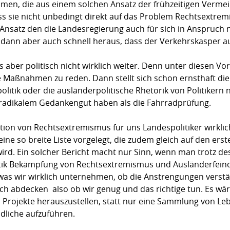
men, die aus einem solchen Ansatz der frühzeitigen Vermei
s sie nicht unbedingt direkt auf das Problem Rechtsextrem
 Ansatz den die Landesregierung auch für sich in Anspruch 
dann aber auch schnell heraus, dass der Verkehrskasper auc
aber politisch nicht wirklich weiter. Denn unter diesen Vorze
 Maßnahmen zu reden. Dann stellt sich schon ernsthaft die
enpolitik oder die ausländerpolitische Rhetorik von Politikern
s­radikalem Gedanken­gut haben als die Fahrrad­prüfung.
n von Rechtsextremismus für uns Landespolitiker wirk­lich 
ne so breite Liste vorgelegt, die zudem gleich auf den erst
rd. Ein solcher Bericht macht nur Sinn, wenn man trotz des
tik Bekämpfung von Rechtsextremismus und Ausländer­feindl
 was wir wirklich unternehmen, ob die Anstrengungen verstä
ch abdecken  also ob wir genug und das richtige tun. Es w
 Projekte herauszustellen, statt nur eine Sammlung von L
­liche aufzuführen.