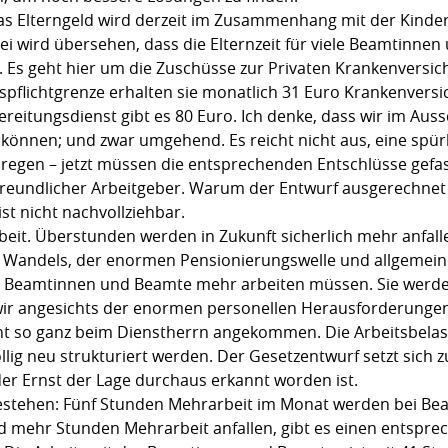
as Elterngeld wird derzeit im Zusammenhang mit der Kinde
ei wird übersehen, dass die Elternzeit für viele Beamtinne
t. Es geht hier um die Zuschüsse zur Privaten Krankenvers
pflichtgrenze erhalten sie monatlich 31 Euro Krankenversi
itungsdienst gibt es 80 Euro. Ich denke, dass wir im Aussc
n können; und zwar umgehend. Es reicht nicht aus, eine sp
nzuregen – jetzt müssen die entsprechenden Entschlüsse gefa
nfreundlicher Arbeitgeber. Warum der Entwurf ausgerechnet a
ist nicht nachvollziehbar.
it. Überstunden werden in Zukunft sicherlich mehr anfallen, 
 Wandels, der enormen Pensionierungswelle und allgemei
uch Beamtinnen und Beamte mehr arbeiten müssen. Sie werd
wir angesichts der enormen personellen Herausforderungen
cht so ganz beim Dienstherrn angekommen. Die Arbeitsbela
öllig neu strukturiert werden. Der Gesetzentwurf setzt sich
der Ernst der Lage durchaus erkannt worden ist.
bestehen: Fünf Stunden Mehrarbeit im Monat werden bei B
 mehr Stunden Mehrarbeit anfallen, gibt es einen entsprec