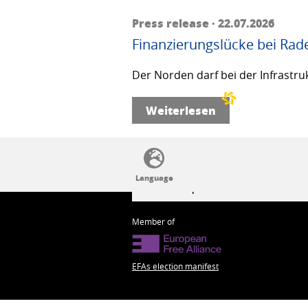
Press release · 22.07.2026
Finanzierungslücke bei Rad
Der Norden darf bei der Infrastru
Weiterlesen
SSW politics from A to Z
Member of
EFAs election manifest