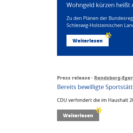
Wohngeld kürzen heißt 
Zu den Plänen der Bundesregi
Schleswig-Holsteinischen Land
Weiterlesen
Press release ·
Rendsborg-Ege
Bereits bewilligte Sportstä
CDU verhindert die im Haushalt 20
Weiterlesen