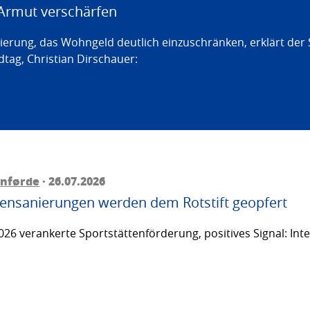
Armut verschärfen
erung, das Wohngeld deutlich einzuschränken, erklärt der
tag, Christian Dirschauer:
rnførde
· 26.07.2026
ttensanierungen werden dem Rotstift geopfert
26 verankerte Sportstättenförderung, positives Signal: Inte