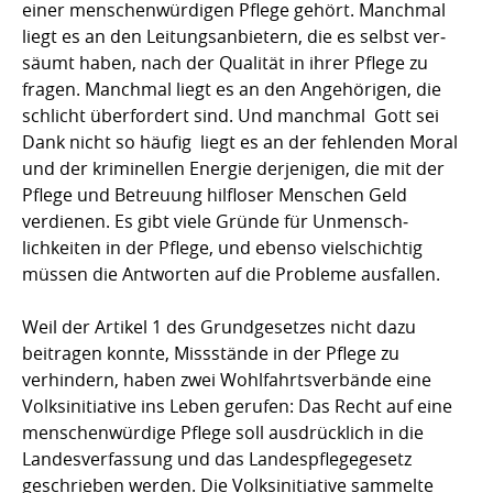
einer men­schen­würdigen Pflege gehört. Manchmal
liegt es an den Leitungs­anbietern, die es selbst ver­
säumt haben, nach der Qualität in ihrer Pflege zu
fragen. Manchmal liegt es an den An­ge­höri­gen, die
schlicht überfordert sind. Und manchmal  Gott sei
Dank nicht so häufig  liegt es an der fehlenden Moral
und der kriminellen Energie derjenigen, die mit der
Pfle­ge und Betreuung hilf­loser Menschen Geld
verdienen. Es gibt viele Gründe für Un­mensch­
lichkeiten in der Pflege, und ebenso vielschichtig
müssen die Antworten auf die Pro­bleme ausfallen.
Weil der Artikel 1 des Grundgesetzes nicht dazu
beitragen konnte, Missstände in der Pfle­­­­ge zu
verhindern, haben zwei Wohlfahrtsverbände eine
Volksinitiative ins Leben ge­­rufen: Das Recht auf eine
menschenwürdige Pflege soll ausdrücklich in die
Landes­ver­fassung und das Landespflegegesetz
geschrieben werden. Die Volks­­­initiative sam­melte