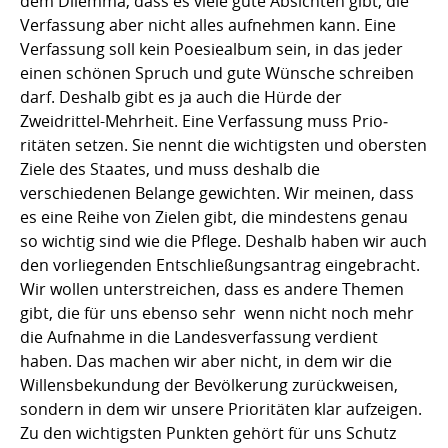
dem Dilemma, dass es viele gute Ab­sich­ten gibt, die
Verfassung aber nicht alles aufnehmen kann. Eine
Verfassung soll kein Poesie­album sein, in das jeder
einen schönen Spruch und gute Wünsche schreiben
darf. Deshalb gibt es ja auch die Hürde der
Zweidrittel-Mehrheit. Eine Verfassung muss Prio­
ritäten setzen. Sie nennt die wichtigsten und obersten
Ziele des Staates, und muss deshalb die
verschiedenen Belange ge­wich­ten. Wir meinen, dass
es eine Reihe von Zielen gibt, die min­de­stens genau
so wichtig sind wie die Pflege. Deshalb haben wir auch
den vor­lie­gen­den Entschließungs­antrag eingebracht.
Wir wollen unter­streichen, dass es andere Themen
gibt, die für uns ebenso sehr  wenn nicht noch mehr 
die Aufnahme in die Landes­verfassung ver­dient
haben. Das machen wir aber nicht, in dem wir die
Willensbekundung der Bevölke­rung zurückweisen,
sondern in dem wir unsere Prioritäten klar aufzeigen.
Zu den wichtigsten Punkten gehört für uns Schutz