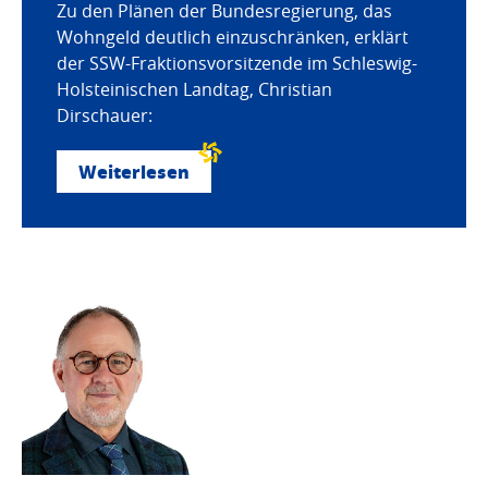
Zu den Plänen der Bundesregierung, das
Wohngeld deutlich einzuschränken, erklärt
der SSW-Fraktionsvorsitzende im Schleswig-
Holsteinischen Landtag, Christian
Dirschauer:
Weiterlesen