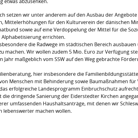
ng etwas abzusenken.
eich setzen wir unter anderem auf den Ausbau der Angebote
en, Mittelerhöhungen für den Kulturverein der dänischen Min
tbund sowie auf eine Verdoppelung der Mittel für die Sozi
 Alphabetisierung errichten.
sbesondere die Radwege im städtischen Bereich ausbauen
zu machen. Wir wollen zudem 5 Mio. Euro zur Verfügung stell
ten Jahr maßgeblich vom SSW auf den Weg gebrachte Förder
ienberatung, hier insbesondere die Familienbildungsstätten
ng von Menschen mit Behinderung sowie Baumaßnahmen für 
. das erfolgreiche Landesprogramm Einbruchschutz aufrecht 
t die dringende Sanierung der Eiderstedter Kirchen angeg
serer umfassenden Haushaltsanträge, mit denen wir Schleswi
en lebenswerter machen wollen.