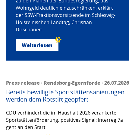
Zu den Plänen der Bundesregierung, das
Wohngeld deutlich einzuschränken, erklärt
der SSW-Fraktionsvorsitzende im Schleswig-
Holsteinischen Landtag, Christian
Dirschauer:
Weiterlesen
Press release ·
Rendsborg-Egernførde
· 26.07.2026
Bereits bewilligte Sportstättensanierungen
werden dem Rotstift geopfert
CDU verhindert die im Haushalt 2026 verankerte
Sportstättenförderung, positives Signal: Interreg 7a
geht an den Start