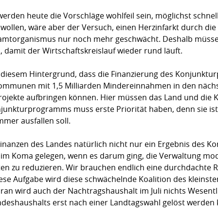
erden heute die Vorschläge wohlfeil sein, möglichst schnell
 wollen, wäre aber der Versuch, einen Herzinfarkt durch di
amtorganismus nur noch mehr geschwächt. Deshalb müssen 
 damit der Wirtschaftskreislauf wieder rund läuft.
r diesem Hintergrund, dass die Finanzierung des Konjunkt
mmunen mit 1,5 Milliarden Mindereinnahmen in den nächste
 Projekte aufbringen können. Hier müssen das Land und di
junkturprogramms muss erste Priorität haben, denn sie ist 
mer ausfallen soll.
 Finanzen des Landes natürlich nicht nur ein Ergebnis des 
hre im Koma gelegen, wenn es darum ging, die Verwaltung mo
ten zu reduzieren. Wir brauchen endlich eine durchdachte R
ese Aufgabe wird diese schwächelnde Koalition des kleins
ran wird auch der Nachtragshaushalt im Juli nichts Wesentl
ndeshaushalts erst nach einer Landtagswahl gelöst werden k