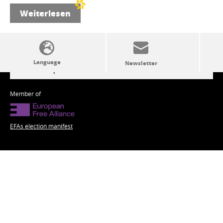
Weiterlesen
SSW politics from A to Z
Member of
EFAs election manifest